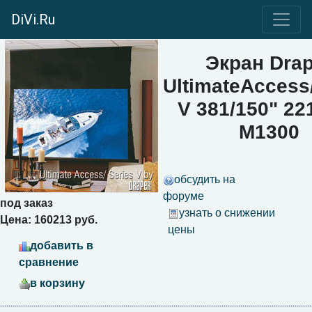
DiVi.Ru
Экран Drap
UltimateAccess
V 381/150" 22
M1300
обсудить на
форуме
под заказ
узнать о снижении
Цена: 160213 руб.
цены
добавить в
сравнение
в корзину