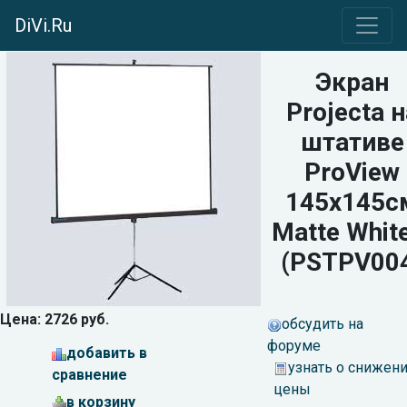
DiVi.Ru
Экран
Projecta н
штативе
ProView
145x145с
Matte Whit
(PSTPV00
Цена: 2726 руб.
обсудить на
форуме
добавить в
узнать о снижен
сравнение
цены
в корзину