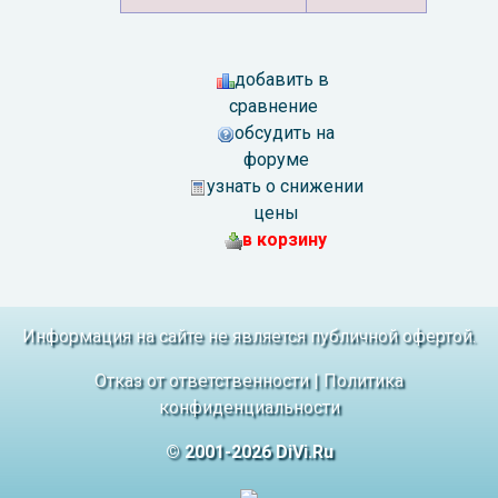
добавить в
сравнение
обсудить на
форуме
узнать о снижении
цены
в корзину
Информация на сайте не является публичной офертой.
Отказ от ответственности
|
Политика
конфиденциальности
© 2001-2026 DiVi.Ru