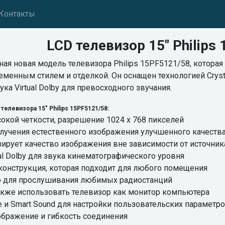
Контакты
LCD телевизор 15" Philips
ая новая модель телевизора Philips 15PF5121/58, которая
менным стилем и отделкой. Он оснащен технологией Crystal
а Virtual Dolby для превосходного звучания.
елевизора 15" Philips 15PF5121/58:
кой четкости, разрешение 1024 x 768 пикселей
я получения естественного изображения улучшенного качеств
изирует качество изображения вне зависимости от источник
al Dolby для звука кинематографического уровня
конструкция, которая подходит для любого помещения
о для прослушивания любимых радиостанций
акже использовать телевизор как монитор компьютера
e и Smart Sound для настройки пользовательских параметр
зображение и гибкость соединения