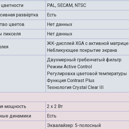
 цветности
PAL, SECAM, NTSC
сивная развёртка
Есть
тво цветов
Нет данных
 пикселя
Нет данных
ЖК-дисплей XGA с активной матрице
плея
Небликующее покрытие экрана
Двухмерный гребенчатый фильтр
Режим Active Control
Регулировка цветовой температуры
Функция Contrast Plus
Технология Crystal Clear III
ая мощность
2 x 2 Вт
ные динамики
Есть
Эквалайзер: 5-полосный