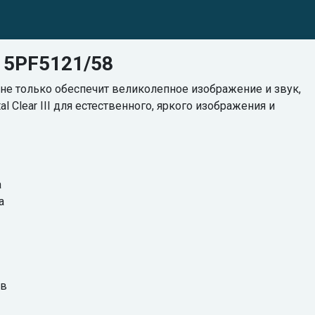
 15PF5121/58
 не только обеспечит великолепное изображение и звук,
 Clear III для естественного, яркого изображения и
а
а
ов