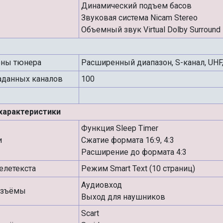
Динамический подъем басов
Звуковая система Nicam Stereo
Объемный звук Virtual Dolby Surround
оны тюнера
Расширенный диапазон, S-канал, UHF,
аданных каналов
100
характеристики
Функция Sleep Timer
и
Сжатие формата 16:9, 4:3
Расширение до формата 4:3
елетекста
Режим Smart Text (10 страниц)
Аудиовход
азъёмы
Выход для наушников
Scart