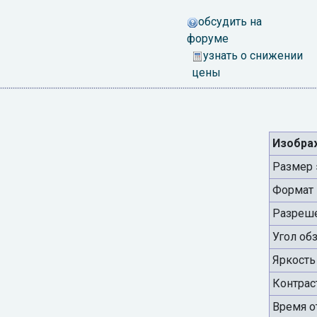
обсудить на
форуме
узнать о снижении
цены
Изобра
Размер 
Формат
Разреш
Угол об
Яркость
Контрас
Время о