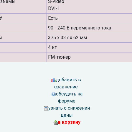
азъёмы
S-video
DVI-I
У
Есть
90 - 240 В переменного тока
ы
375 х 337 х 62 мм
4 кг
FM-тюнер
добавить в
сравнение
обсудить на
форуме
узнать о снижении
цены
в корзину