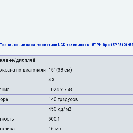
Технические характеристики LCD телевизора 15" Philips 15PF5121/5
жение/дисплей
экрана по диагонали
15" (38 см)
4:3
ение
1024 x 768
зора
140 градусов
450 кд/м2
тность
500:1
тклика
16 мс