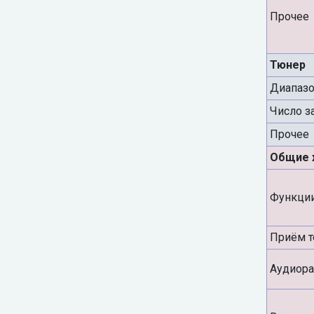
Прочее
Тюнер
Диапаз
Число з
Прочее
Общие 
Функци
Приём т
Аудиор