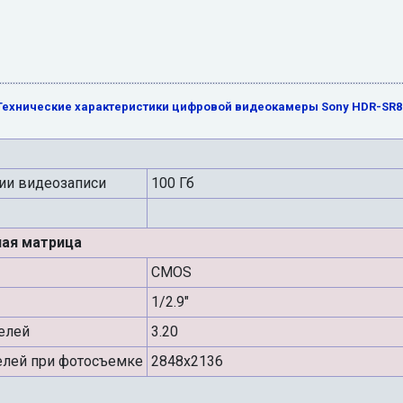
Технические характеристики цифровой видеокамеры Sony HDR-SR8
ии видеозаписи
100 Гб
ная матрица
CMOS
1/2.9"
елей
3.20
лей при фотосъемке
2848x2136