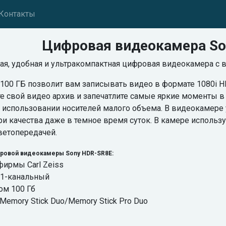
Контакты
Цифровая видеокамера So
ная, удобная и ультракомпактная цифровая видеокамера с
100 ГБ позволит вам записывать видео в формате 1080i H
те свой видео архив и запечатлите самые яркие моменты
использовании носителей малого объема. В видеокамере у
ри качества даже в темное время суток. В камере использу
ветопередачей.
ровой видеокамеры Sony HDR-SR8E:
фирмы Carl Zeiss
5.1-канальный
ом 100 Гб
Memory Stick Duo/Memory Stick Pro Duo