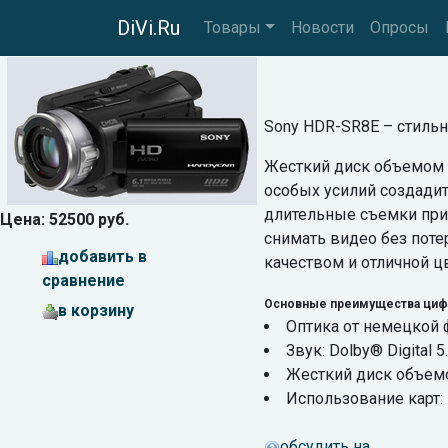
DiVi.Ru
Товары
Новости
Опросы
Sony HDR-SR8E – стиль
Жесткий диск объемом 
особых усилий создади
длительные съемки при 
Цена: 52500 руб.
снимать видео без поте
добавить в
качеством и отличной ц
сравнение
Основные преимущества циф
в корзину
Оптика от немецкой 
Звук: Dolby® Digital 
Жесткий диск объем
Использование карт: 
обсудить на