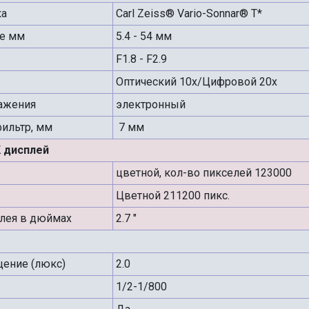
ка
Carl Zeiss® Vario-Sonnar® T*
ие мм
5.4 - 54 мм
F1.8 - F2.9
Оптический 10х/Цифровой 20х
ражения
электронный
ильтр, мм
7 мм
 дисплей
цветной, кол-во пикселей 123000
Цветной 211200 пикс.
лея в дюймах
2.7 "
ение (люкс)
2.0
1/2-1/800