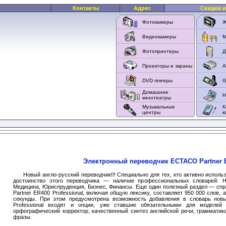
Контакты
Адрес
Скидки и
Фотокамеры
Ж
Видеокамеры
M
Фотопринтеры
Д
Проекторы и экраны
А
DVD плееры
G
Домашние
Н
кинотеатры
Музыкальные
К
центры
к
Электронный переводчик ECTACO Partner E
Новый англо-русский переводчик!!! Специально для тех, кто активно исполь
достоинство этого переводчика — наличие профессиональных словарей: 
Медицина, Юриспруденция, Бизнес, Финансы. Еще один полезный раздел — спр
Partner ER400 Professional, включая общую лексику, составляет 950 000 слов,
секунды. При этом предусмотрена возможность добавления в словарь новы
Professional входят и опции, уже ставшие обязательными для моделей 
орфографический корректор, качественный синтез английской речи, грамматик
фразы.