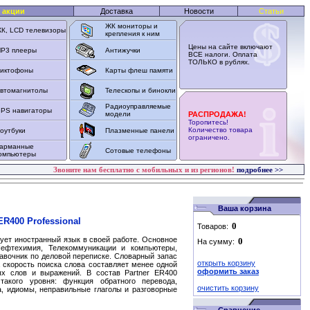
 акции
Доставка
Новости
Статьи
ЖК мониторы и
К, LCD телевизоры
крепления к ним
Цены на сайте включают
P3 плееры
Антижучки
ВСЕ налоги. Оплата
ТОЛЬКО в рублях.
иктофоны
Карты флеш памяти
втомагнитолы
Телескопы и бинокли
Радиоуправляемые
PS навигаторы
модели
РАСПРОДАЖА!
Торопитесь!
Количество товара
оутбуки
Плазменные панели
ограничено.
арманные
Сотовые телефоны
омпьютеры
Звоните нам бесплатно с мобильных и из регионов!
подробнее >>
Ваша корзина
R400 Professional
Товаров:
зует иностранный язык в своей работе. Основное
На сумму:
Нефтехимия, Телекоммуникации и компьютеры,
авочник по деловой переписке. Словарный запас
открыть корзину
 а скорость поиска слова составляет менее одной
оформить заказ
х слов и выражений. В состав Partner ER400
такого уровня: функция обратного перевода,
очистить корзину
а, идиомы, неправильные глаголы и разговорные