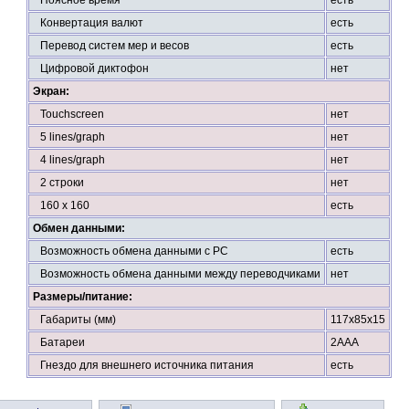
Поясное время
есть
Конвертация валют
есть
Перевод систем мер и весов
есть
Цифровой диктофон
нет
Экран:
Touchscreen
нет
5 lines/graph
нет
4 lines/graph
нет
2 строки
нет
160 х 160
есть
Обмен данными:
Возможность обмена данными с PC
есть
Возможность обмена данными между переводчиками
нет
Размеры/питание:
Габариты (мм)
117х85х15
Батареи
2ААА
Гнездо для внешнего источника питания
есть