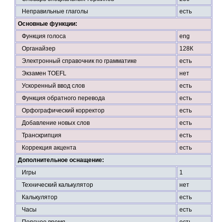
Неправильные глаголы
есть
Основные функции:
Функция голоса
eng
Органайзер
128К
Электронный справочник по грамматике
есть
Экзамен TOEFL
нет
Ускоренный ввод слов
есть
Функция обратного перевода
есть
Орфографический корректор
есть
Добавление новых слов
есть
Транскрипция
есть
Коррекция акцента
есть
Дополнительное оснащение:
Игры
1
Технический калькулятор
нет
Калькулятор
есть
Часы
есть