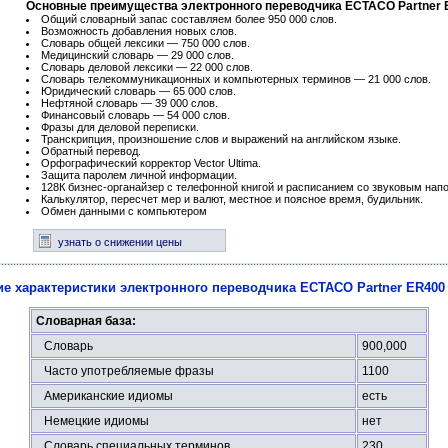
Основные преимущества электронного переводчика ECTACO Partner E
Общий словарный запас составляем более 950 000 слов.
Возможность добавления новых слов.
Словарь общей лексики — 750 000 слов.
Медицинский словарь — 29 000 слов.
Словарь деловой лексики — 22 000 слов.
Словарь телекоммуникационных и компьютерных терминов — 21 000 слов.
Юридический словарь — 65 000 слов.
Нефтяной словарь — 39 000 слов.
Финансовый словарь — 54 000 слов.
Фразы для деловой переписки.
Транскрипция, произношение слов и выражений на английском языке.
Обратный перевод.
Орфографический корректор Vector Ultima.
Защита паролем личной информации.
128К бизнес-органайзер с телефонной книгой и расписанием со звуковым нап
Калькулятор, пересчет мер и валют, местное и поясное время, будильник.
Обмен данными с компьютером
узнать о снижении цены
ие характеристики электронного переводчика ECTACO Partner ER400 
Словарная база:
Словарь
900,000
Часто употребляемые фразы
1100
Американские идиомы
есть
Немецкие идиомы
нет
Словарь специальных терминов
230