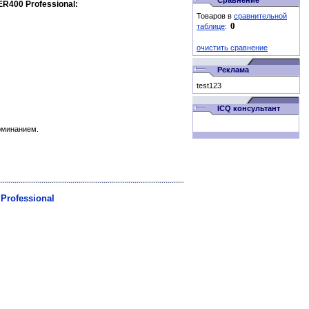
Сравнение
R400 Professional:
Товаров в
сравнительной
таблице
:
очистить сравнение
Реклама
test123
ICQ консультант
оминанием.
Professional