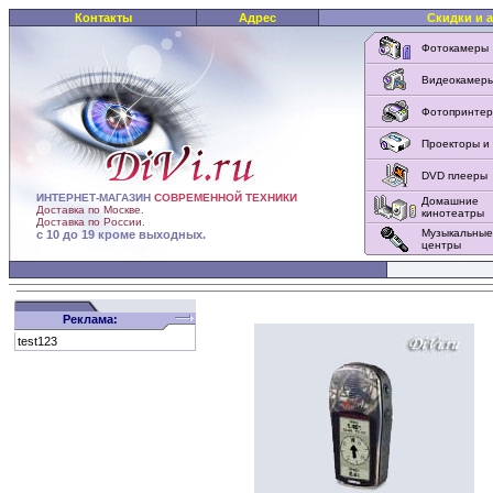
Контакты
Адрес
Скидки и 
Фотокамеры
Видеокамер
Фотопринте
Проекторы и
DVD плееры
ИНТЕРНЕТ-МАГАЗИН
СОВРЕМЕННОЙ ТЕХНИКИ
Домашние
Доставка по Москве.
кинотеатры
Доставка по России.
Музыкальные
с 10 до 19 кроме выходных.
центры
Реклама:
test123