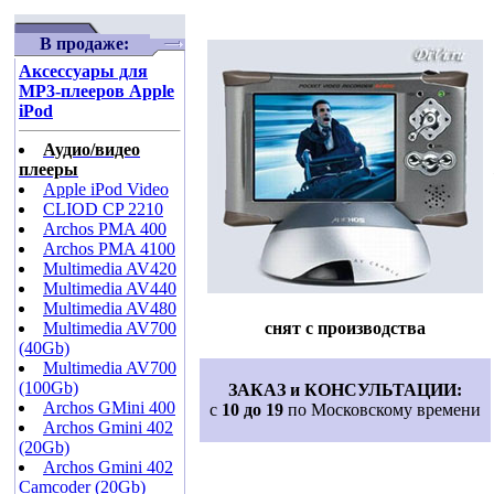
В продаже:
Аксессуары для
MP3-плееров Apple
iPod
Аудио/видео
плееры
Apple iPod Video
CLIOD CP 2210
Archos PMA 400
Archos PMA 4100
Multimedia AV420
Multimedia AV440
Multimedia AV480
Multimedia AV700
снят с производства
(40Gb)
Multimedia AV700
(100Gb)
ЗАКАЗ и КОНСУЛЬТАЦИИ:
Archos GMini 400
с
10 до 19
по Московскому времени
Archos Gmini 402
(20Gb)
Archos Gmini 402
Camcoder (20Gb)