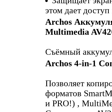
Защищает экран
этом дает доступ
Archos Аккумуля
Multimedia AV42
Cъёмный аккумул
Archos 4-in-1 Co
Позволяет копиро
форматов SmartMe
и PRO!) , MultiMed