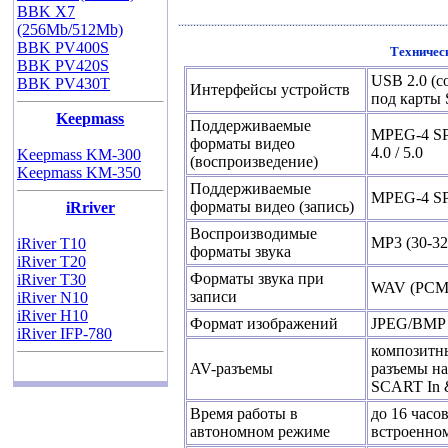
BBK X7
(256Mb/512Mb)
BBK PV400S
Техничес
BBK PV420S
USB 2.0 (с
BBK PV430T
Интерфейсы устройств
под карты
Keepmass
Поддерживаемые
MPEG-4 SP 
форматы видео
4.0 / 5.0
Keepmass KM-300
(воспроизведение)
Keepmass KM-350
Поддерживаемые
MPEG-4 SP 
форматы видео (запись)
iRriver
Воспроизводимые
MP3 (30-3
iRiver T10
форматы звука
iRiver T20
Форматы звука при
iRiver T30
WAV (PCM
записи
iRiver N10
iRiver H10
Формат изображений
JPEG/BMP
iRiver IFP-780
композитн
AV-разъемы
разъемы на
SCART In 
Время работы в
до 16 часо
автономном режиме
встроенно