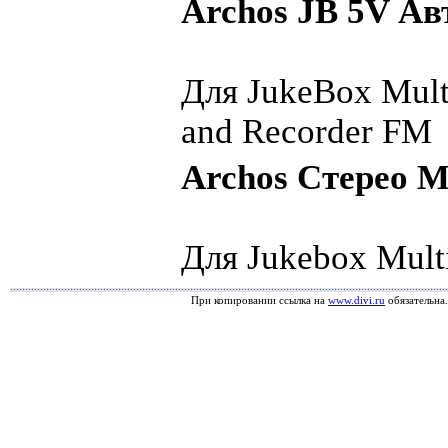
Archos JB 5V Ав
Для JukeBox Mult
and Recorder FM
Archos Стерео 
Для Jukebox Mult
При копировании ссылка на
www.divi.ru
обязательна