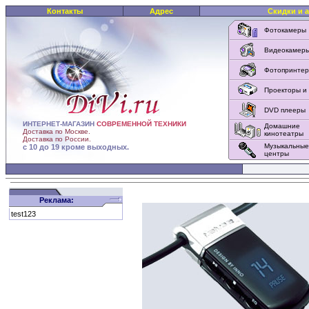
Контакты
Адрес
Скидки и 
Фотокамеры
Видеокамер
Фотопринте
Проекторы и
DVD плееры
ИНТЕРНЕТ-МАГАЗИН
СОВРЕМЕННОЙ ТЕХНИКИ
Домашние
Доставка по Москве.
кинотеатры
Доставка по России.
Музыкальные
с 10 до 19 кроме выходных.
центры
Реклама:
test123