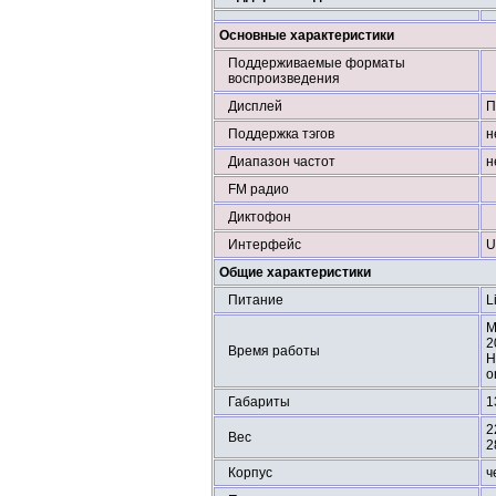
Основные характеристики
Поддерживаемые форматы
воспроизведения
Дисплей
П
Поддержка тэгов
н
Диапазон частот
н
FM радио
Диктофон
Интерфейс
U
Общие характеристики
Питание
L
М
2
Время работы
Н
o
Габариты
1
2
Вес
2
Корпус
ч