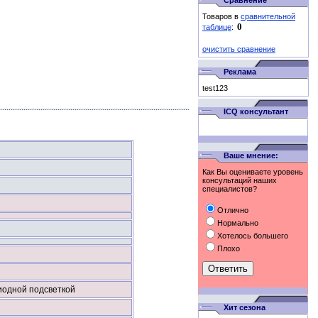
Сравнение
Товаров в
сравнительной
таблице
:
очистить сравнение
Реклама
test123
ICQ консультант
Ваше мнение:
Как Вы оцениваете уровень
консультаций наших
специалистов?
Отлично
Нормально
Хотелось большего
Плохо
иодной подсветкой
Хит сезона