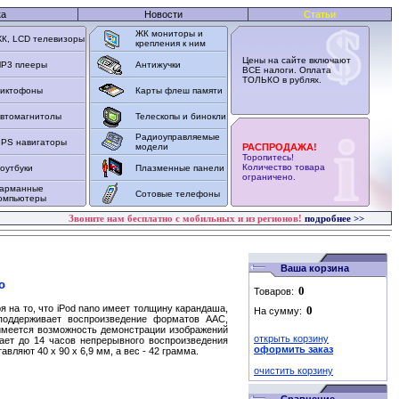
ка
Новости
Статьи
ЖК мониторы и
К, LCD телевизоры
крепления к ним
Цены на сайте включают
P3 плееры
Антижучки
ВСЕ налоги. Оплата
ТОЛЬКО в рублях.
иктофоны
Карты флеш памяти
втомагнитолы
Телескопы и бинокли
Радиоуправляемые
PS навигаторы
модели
РАСПРОДАЖА!
Торопитесь!
Количество товара
оутбуки
Плазменные панели
ограничено.
арманные
Сотовые телефоны
омпьютеры
Звоните нам бесплатно с мобильных и из регионов!
подробнее >>
Ваша корзина
o
Товаров:
я на то, что iPod nanо имеет толщину карандаша,
На сумму:
поддерживает воспроизведение форматов AAC,
о, имеется возможность демонстрации изображений
открыть корзину
ает до 14 часов непрерывного воспроизведения
оформить заказ
вляют 40 х 90 х 6,9 мм, а вес - 42 грамма.
очистить корзину