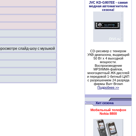
JVC KD-G807EE - cамая
модная автомагнитола
сезона!
 просмотре слайд-шоу с музыкой
CD-ресивер с тюнером
УКВ-диапазона, выдающий
50 Вт х 4 выходной
мощности.
Воспроизведение
МР3/WMA-файлов,
многоцветный
ЖК-дисплей
и передовой 1-битный ЦАП
с разрешением 24 разряда
фирмы
Burr-Brown
Подробнее >>
Хит сезона
Мобильный телефон
Nokia 8800