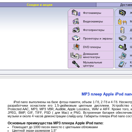
Скидки и акции
Достав
Фотокамеры
Ж
Видеокамеры
M
Фотопринтеры
Д
Проекторы и экраны
А
DVD плееры
G
Домашние
Н
кинотеатры
Музыкальные
К
центры
к
MP3 плеер Apple iPod nan
iPod nano выполнены на базе флэш-памяти, объем 1 Гб, 2 Гб и 4 Гб. Несмотр
разработчики оснастили его 1.5-дюймовым цветным дисплеем. Устройство 
Protected AAC, MP3, MP3 VBR, Audible, Apple Lossless, WAV и AIFF. Кроме тог
JPEG, BMP, GIF, TIFF, PSD ( для Mac) и PNG. Встроенная батарея обеспечив
музыки и около 4 часов демонстрации слайд-шоу. Габариты плеера iPod nanо соста
Основные преимущества MP3 плеера Apple iPod nano:
Помещает до 1000 песен вместе с цветными обложками
Цветной экран размером 1,5"