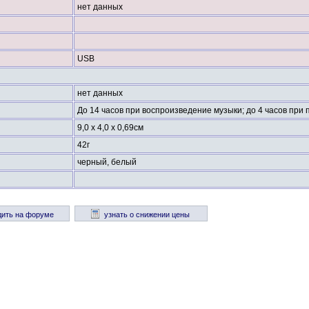
нет данных
USB
нет данных
До 14 часов при воспроизведение музыки; до 4 часов при
9,0 x 4,0 x 0,69см
42г
черный, белый
дить на форуме
узнать о снижении цены