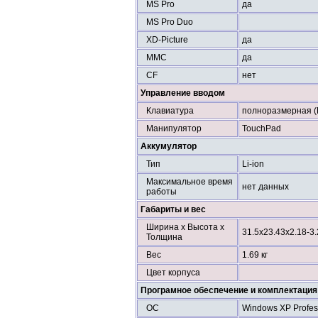
MS Pro
да
MS Pro Duo
XD-Picture
да
MMC
да
CF
нет
Управление вводом
Клавиатура
полноразмерная 
Манипулятор
TouchPad
Аккумулятор
Тип
Li-ion
Максимальное время
нет данных
работы
Габариты и вес
Ширина х Высота х
31.5x23.43x2.18-3.
Толщина
Вес
1.69 кг
Цвет корпуса
Програмное обеспечение и комплектация
ОС
Windows XP Profes