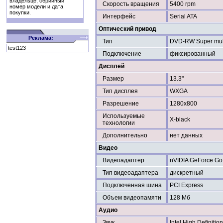
владельце, серийный
Скорость вращения
5400 rpm
номер модели и дата
покупки.
Интерфейс
Serial ATA
Оптический привод
Реклама:
Тип
DVD-RW Super mul
test123
Подключение
фиксированный
Дисплей
Размер
13.3"
Тип дисплея
WXGA
Разрешение
1280x800
Используемые
X-black
технологии
Дополнительно
нет данных
Видео
Видеоадаптер
nVIDIA GeForce Go
Тип видеоадаптера
дискретный
Подключенная шина
PCI Express
Объем видеопамяти
128 Мб
Аудио
Звук
Intel High Definitio