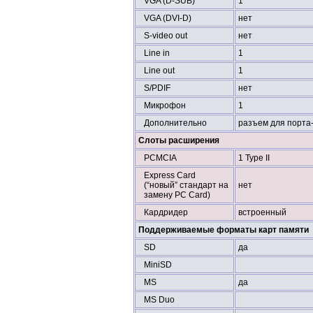
VGA (D-SUB)
1
VGA (DVI-D)
нет
S-video out
нет
Line in
1
Line out
1
S/PDIF
нет
Микрофон
1
Дополнительно
разъем для порта
Слоты расширения
PCMCIA
1 Type II
Express Card
(“новый” стандарт на
нет
замену PC Card)
Кардридер
встроенный
Поддерживаемые форматы карт памяти
SD
да
MiniSD
MS
да
MS Duo