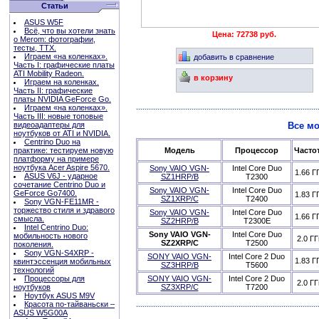
Статьи
ASUS W5F
Всё, что вы хотели знать
Цена: 72738 руб.
о Merom: фотографии,
тесты, ТТХ.
Играем «на коленках».
добавить в сравнение
Часть I: графические платы
ATI Mobility Radeon.
в корзину
Играем на коленках.
Часть II: графические
платы NVIDIA GeForce Go.
Играем «на коленках».
Часть III: новые топовые
видеоадаптеры для
Все мо
ноутбуков от ATI и NVIDIA.
Centrino Duo на
практике: тестируем новую
Модель
Процессор
Часто
платформу на примере
ноутбука Acer Aspire 5670.
Sony VAIO VGN-
Intel Core Duo
1.66 Г
ASUS V6J - ударное
SZ1HRP/B
T2300
сочетание Centrino Duo и
Sony VAIO VGN-
Intel Core Duo
GeForce Go7400.
1.83 Г
SZ1XRP/C
T2400
Sony VGN-FE11MR -
торжество стиля и здравого
Sony VAIO VGN-
Intel Core Duo
1.66 Г
смысла.
SZ2HRP/B
T2300E
Intel Centrino Duo:
Sony VAIO VGN-
Intel Core Duo
мобильность нового
2.0 ГГ
SZ2XRP/C
T2500
поколения.
Sony VGN-S4XRP -
SONY VAIO VGN-
Intel Core 2 Duo
1.83 Г
квинтэссенция мобильных
SZ3HRP/B
T5600
технологий
Процессоры для
SONY VAIO VGN-
Intel Core 2 Duo
2.0 ГГ
ноутбуков
SZ3XRP/C
T7200
Ноутбук ASUS M9V
Красота по-тайваньски –
ASUS W5G00A