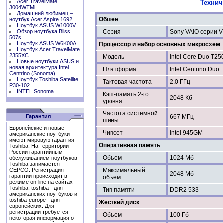
Acer TravelMate
Технич
3004WTMi
Домашний любимец –
Общее
ноутбук Acer Aspire 1692
Ноутбук ASUS W1000V
Обзор ноутбука Bliss
Серия
Sony VAIO серии 
507s
Ноутбук ASUS W6K00A
Процессор и набор основных микросхем
Ноутбук Acer TravelMate
2355XC
Модель
Intel Core Duo T25
Новые ноутбуки ASUS и
новая архитектура Intel
Платформа
Intel Centrino Duo
Centrino (Sonoma)
Ноутбук Toshiba Satellite
Тактовая частота
2.0 ГГц
P30-102
INTEL Sonoma
Кэш-память 2-го
2048 Кб
уровня
Частота системной
Гарантия
667 МГц
шины
Европейские и новые
Чипсет
Intel 945GM
американские ноутбуки
имеют мировую гарантия
Оперативная память
Toshiba. На территории
России гарантийным
Объем
1024 Мб
обслуживанием ноутбуков
Toshiba занимается
СЕРСО. Регистрация
Максимальный
2048 Мб
гарантии происходит в
объем
режиме on-line на сайтах
Toshiba: toshiba - для
Тип памяти
DDR2 533
американских ноутбуков и
toshiba-europe - для
Жесткий диск
европейских. Для
регистрации требуется
Объем
100 Гб
некоторая информация о