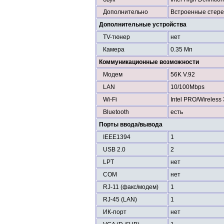
Дополнительно
Встроенные стере
Дополнительные устройства
TV-тюнер
нет
Камера
0.35 Мп
Коммуникационные возможности
Модем
56K V.92
LAN
10/100Mbps
Wi-Fi
Intel PRO/Wireless
Bluetooth
есть
Порты ввода/вывода
IEEE1394
1
USB 2.0
2
LPT
нет
COM
нет
RJ-11 (факс/модем)
1
RJ-45 (LAN)
1
ИК-порт
нет