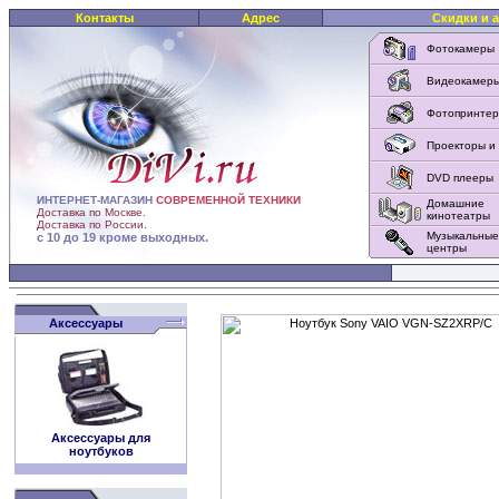
Контакты
Адрес
Скидки и 
Фотокамеры
Видеокамер
Фотопринте
Проекторы и
DVD плееры
ИНТЕРНЕТ-МАГАЗИН
СОВРЕМЕННОЙ ТЕХНИКИ
Домашние
Доставка по Москве.
кинотеатры
Доставка по России.
Музыкальные
с 10 до 19 кроме выходных.
центры
Аксессуары
Аксессуары для
ноутбуков