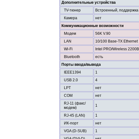
Дополнительные устройства
TV-тюнер
Встроенный, поддержка 
Камера
нет
Коммуникационные возможности
Модем
56K V.90
LAN
10/100 Base-TX Ethernet
Wi-Fi
Intel PRO/Wireless 2200B
Bluetooth
есть
Порты ввода/вывода
IEEE1394
1
USB 2.0
4
LPT
нет
COM
нет
RJ-11 (факс/
1
модем)
RJ-45 (LAN)
1
ИК-порт
нет
VGA (D-SUB)
1
VGA (DVI-D)
нет