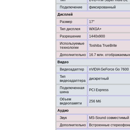
Тип
DVD-RW Super multi DL
Подключение
фиксированный
Дисплей
Размер
17"
Тип дисплея
WXGA+
Разрешение
1440x900
Используемые
Toshiba TrueBrite
технологии
Дополнительно
16.7 млн. отображаемых
Видео
Видеоадаптер
nVIDIA GeForce Go 7600
Тип
дискретный
видеоадаптера
Подключенная
PCI Express
шина
Объем
256 Мб
видеопамяти
Аудио
Звук
MS-Sound совместимый
Дополнительно
Встроенные стереофони