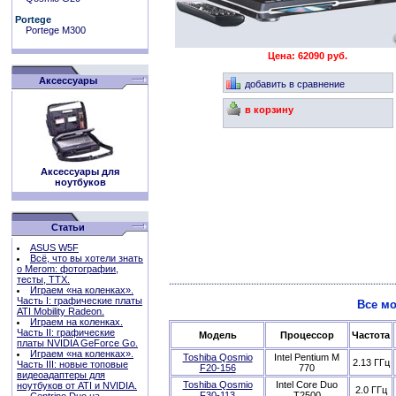
Portege
Portege M300
Цена: 62090 руб.
Аксессуары
добавить в сравнение
в корзину
Аксессуары для
ноутбуков
Статьи
ASUS W5F
Всё, что вы хотели знать
о Merom: фотографии,
тесты, ТТХ.
Играем «на коленках».
Часть I: графические платы
Все мо
ATI Mobility Radeon.
Играем на коленках.
Часть II: графические
Модель
Процессор
Частота
платы NVIDIA GeForce Go.
Играем «на коленках».
Toshiba Qosmio
Intel Pentium M
2.13 ГГц
Часть III: новые топовые
F20-156
770
видеоадаптеры для
Toshiba Qosmio
Intel Core Duo
ноутбуков от ATI и NVIDIA.
2.0 ГГц
F30-113
T2500