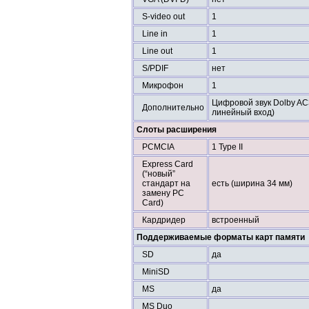
S-video out
1
Line in
1
Line out
1
S/PDIF
нет
Микрофон
1
Цифровой звук Dolby AC3
Дополнительно
линейный вход)
Слоты расширения
PCMCIA
1 Type II
Express Card
(“новый”
стандарт на
есть (ширина 34 мм)
замену PC
Card)
Кардридер
встроенный
Поддерживаемые форматы карт памяти
SD
да
MiniSD
MS
да
MS Duo