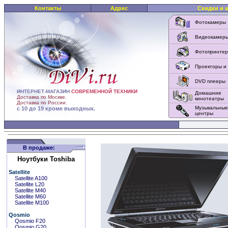
Контакты
Адрес
Скидки и 
Фотокамеры
Видеокамер
Фотопринте
Проекторы и
DVD плееры
ИНТЕРНЕТ-МАГАЗИН
СОВРЕМЕННОЙ ТЕХНИКИ
Домашние
Доставка по Москве.
кинотеатры
Доставка по России.
Музыкальные
с 10 до 19 кроме выходных.
центры
В продаже:
Ноутбуки Toshiba
Satellite
Satellite A100
Satellite L20
Satellite M40
Satellite M60
Satellite M100
Qosmio
Qosmio F20
Qosmio G20