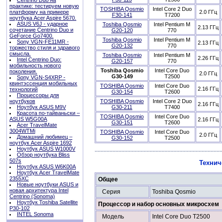
Centrino Duo на
практике: тестируем новую
TOSHIBA Qosmio
Intel Core 2 Duo
платформу на примере
2.0 ГГц
F30-141
T7200
ноутбука Acer Aspire 5670.
ASUS V6J - ударное
Toshiba Qosmio
Intel Pentium M
2.13 ГГц
сочетание Centrino Duo и
G20-120
770
GeForce Go7400.
Toshiba Qosmio
Intel Pentium M
Sony VGN-FE11MR -
2.13 ГГц
G20-132
770
торжество стиля и здравого
смысла.
Toshiba Qosmio
Intel Pentium M
2.26 ГГц
Intel Centrino Duo:
G20-157
770
мобильность нового
Toshiba Qosmio
Intel Core Duo
поколения.
2.0 ГГц
G30-149
T2500
Sony VGN-S4XRP -
квинтэссенция мобильных
TOSHIBA Qosmio
Intel Core Duo
2.16 ГГц
технологий
G30-154
T2600
Процессоры для
ноутбуков
TOSHIBA Qosmio
Intel Core 2 Duo
2.16 ГГц
Ноутбук ASUS M9V
G30-211
T7400
Красота по-тайваньски –
TOSHIBA Qosmio
Intel Core Duo
ASUS W5G00A
2.16 ГГц
G30-151
T2600
Acer TravelMate
3004WTMi
TOSHIBA Qosmio
Intel Core Duo
2.0 ГГц
Домашний любимец –
G30-152
T2500
ноутбук Acer Aspire 1692
Ноутбук ASUS W1000V
Обзор ноутбука Bliss
507s
Технич
Ноутбук ASUS W6K00A
Ноутбук Acer TravelMate
2355XC
Общее
Новые ноутбуки ASUS и
новая архитектура Intel
Серия
Toshiba Qosmio
Centrino (Sonoma)
Ноутбук Toshiba Satellite
Процессор и набор основных микросхем
P30-102
INTEL Sonoma
Модель
Intel Core Duo T2500