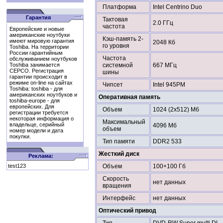
Платформа
Intel Centrino Duo
Гарантия
Тактовая
2.0 ГГц
частота
Европейские и новые
американские ноутбуки
Кэш-память 2-
имеют мировую гарантия
2048 Кб
го уровня
Toshiba. На территории
России гарантийным
Частота
обслуживанием ноутбуков
Toshiba занимается
системной
667 МГц
СЕРСО. Регистрация
шины
гарантии происходит в
режиме on-line на сайтах
Чипсет
Intel 945PM
Toshiba: toshiba - для
американских ноутбуков и
Оперативная память
toshiba-europe - для
европейских. Для
Объем
1024 (2x512) Мб
регистрации требуется
некоторая информация о
Максимальный
владельце, серийный
4096 Мб
объем
номер модели и дата
покупки.
Тип памяти
DDR2 533
Жесткий диск
Реклама:
test123
Объем
100+100 Гб
Скорость
нет данных
вращения
Интерфейс
нет данных
Оптический привод