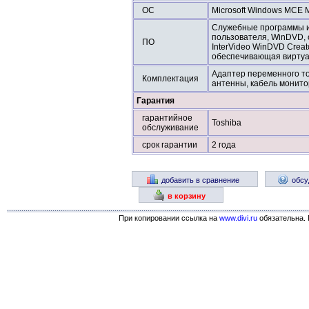
ОС
Microsoft Windows MCE 
Служебные программы и 
пользователя, WinDVD, сo
ПО
InterVideo WinDVD Creat
обеспечивающая вирту
Адаптер переменного то
Комплектация
антенны, кабель монитор
Гарантия
гарантийное
Toshiba
обслуживание
срок гарантии
2 года
добавить в сравнение
обсу
в корзину
При копировании ссылка на
www.divi.ru
обязательна. 