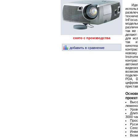
Ид
исполь
развл
техни
InFocu
модел
различн
так же 
делают 
снято с производства
для ис
так и
кинотеа
добавить в сравнение
контра
новому
Instr
контра
автома
видео
возм
подклю
PDA, D
цифро
пристав
Основ
проект
Высо
люмено
Уров
Длит
3000 ча
Прос
Руси
Сенс
Инве
Возм