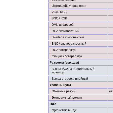
Интерфейс управления
VGA / RGB
BNC / RGB
DVI / цифровой
RCA / композитный
S-video / компонентый
BNC / цветоразностный
RCA / стереозвук
mini-jack / стереозвук
Разъемы (выходы)
Выход VGA на параллельный
монитор
Выход стерео, линейный
Уровень шума
Обычный режим
не
Экономичный режим
ПДУ
"Джойстик" в ПДУ