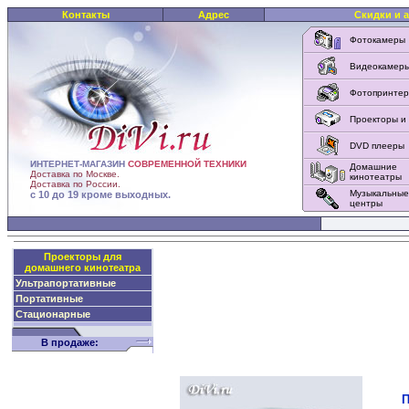
Контакты
Адрес
Скидки и 
Фотокамеры
Видеокамер
Фотопринте
Проекторы и
DVD плееры
ИНТЕРНЕТ-МАГАЗИН
СОВРЕМЕННОЙ ТЕХНИКИ
Домашние
Доставка по Москве.
кинотеатры
Доставка по России.
Музыкальные
с 10 до 19 кроме выходных.
центры
Проекторы для
домашнего кинотеатра
Ультрапортативные
Портативные
Стационарные
В продаже:
П