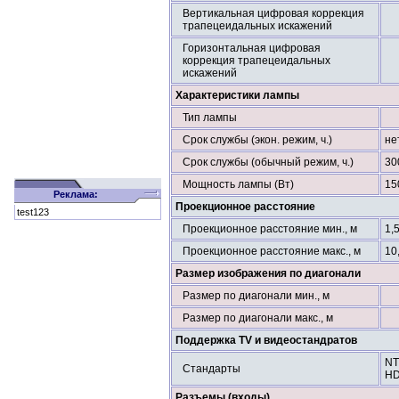
Вертикальная цифровая коррекция
трапецеидальных искажений
Горизонтальная цифровая
коррекция трапецеидальных
искажений
Характеристики лампы
Тип лампы
Срок службы (экон. режим, ч.)
не
Срок службы (обычный режим, ч.)
30
Мощность лампы (Вт)
15
Реклама:
Проекционное расстояние
test123
Проекционное расстояние мин., м
1,
Проекционное расстояние макс., м
10
Размер изображения по диагонали
Размер по диагонали мин., м
Размер по диагонали макс., м
Поддержка TV и видеостандратов
NT
Стандарты
HD
Разъемы (входы)