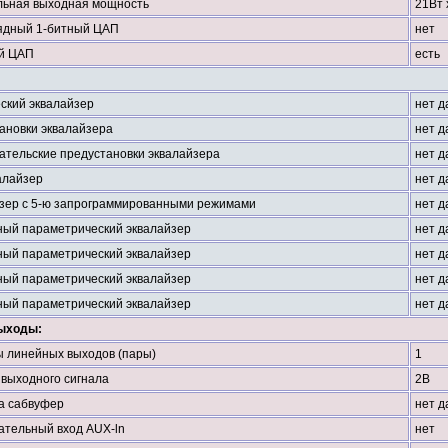
ьная выходная мощность
21Вт 
ядный 1-битный ЦАП
нет
й ЦАП
есть
ский эквалайзер
нет д
ановки эквалайзера
нет д
ательские предустановки эквалайзера
нет д
алайзер
нет д
зер с 5-ю запрограммированными режимами
нет д
ный параметрический эквалайзер
нет д
ный параметрический эквалайзер
нет д
ный параметрический эквалайзер
нет д
ный параметрический эквалайзер
нет д
ыходы:
 линейных выходов (пары)
1
 выходного сигнала
2В
а сабвуфер
нет д
ательный вход AUX-ln
нет