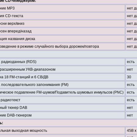
ие CD-чейнджером:
ние МР3
нет д
ия CD-текста
нет д
есни верх/вниз
нет д
есен вперед/назад
нет д
ация названия диска
нет д
зведение в режиме случайного выбора дорожек/повтора
нет д
 радиоданных (RDS)
есть
 расширенным УКВ-диапазоном
нет
на 18 FM-станций и 6 СВ/ДВ
30
 последовательного запонимания (FM)
есть
ическое подавление FM-шумов/Подавитель шумовых инмульсов (PNC)
есть
 радиотекст
есть
ный тюнер DAB
нет
ние DAB-тюнером
нет
ь:
льная выходная мощность
45В х