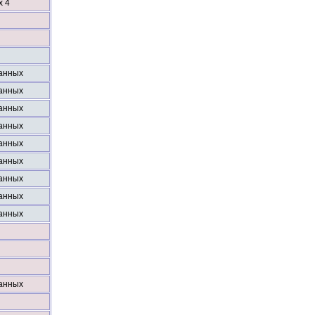
х 4
анных
анных
анных
анных
анных
анных
анных
анных
анных
анных