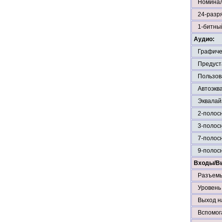
Номинал
24-разр
1-битны
Аудио:
Графиче
Предуст
Пользов
Автоэкв
Эквалай
2-полос
3-полос
7-полос
9-полос
Входы/В
Разъемы
Уровень
Выход н
Вспомог