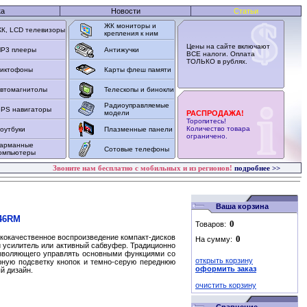
ка
Новости
Статьи
ЖК мониторы и
К, LCD телевизоры
крепления к ним
Цены на сайте включают
P3 плееры
Антижучки
ВСЕ налоги. Оплата
ТОЛЬКО в рублях.
иктофоны
Карты флеш памяти
втомагнитолы
Телескопы и бинокли
Радиоуправляемые
PS навигаторы
модели
РАСПРОДАЖА!
Торопитесь!
Количество товара
оутбуки
Плазменные панели
ограничено.
арманные
Сотовые телефоны
омпьютеры
Звоните нам бесплатно с мобильных и из регионов!
подробнее >>
Ваша корзина
846RM
Товаров:
ококачественное воспроизведение компакт-дисков
На сумму:
 усилитель или активный сабвуфер. Традиционно
озволяющего управлять основными функциями со
открыть корзину
рную подсветку кнопок и темно-серую переднюю
оформить заказ
й дизайн.
очистить корзину