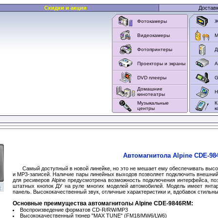
Скидки и акции
Достав
Фотокамеры
Ж
Видеокамеры
M
Фотопринтеры
Д
Проекторы и экраны
А
DVD плееры
G
Домашние
Н
кинотеатры
Музыкальные
К
центры
к
Автомагнитола Alpine CDE-9
Cамый доступный в новой линейке, но это не мешает ему обеспечивать выс
и MP3-записей. Наличие пары линейных выходов позволяет подключить внешний
для ресиверов Alpine предусмотрена возможность подключения интерфейса, п
штатных кнопок ДУ на руле многих моделей автомобилей. Модель имеет янта
панель. Высококачественный звук, отличные характеристики и, вдобавок стильны
Основные преимущества автомагнитолы Alpine CDE-9846RM:
Воспроизведение форматов CD-R/RW/MP3
Высококачественный тюнер "MAX TUNE" (FM18/MW6/LW6)