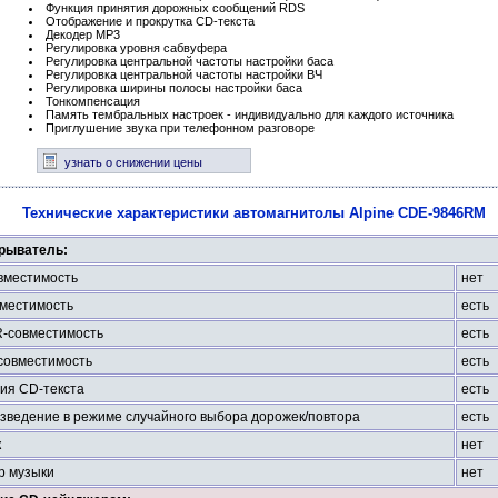
Функция принятия дорожных сообщений RDS
Отображение и прокрутка CD-текста
Декодер МР3
Регулировка уровня сабвуфера
Регулировка центральной частоты настройки баса
Регулировка центральной частоты настройки ВЧ
Регулировка ширины полосы настройки баса
Тонкомпенсация
Память тембральных настроек - индивидуально для каждого источника
Приглушение звука при телефонном разговоре
узнать о снижении цены
Технические характеристики автомагнитолы Alpine CDE-9846RM
рыватель:
местимость
нет
местимость
есть
-совместимость
есть
овместимость
есть
ия CD-текста
есть
зведение в режиме случайного выбора дорожек/повтора
есть
к
нет
р музыки
нет