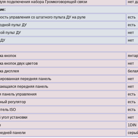
для подключения набора Громкоговорящей связи
нет д
ие:
ость управления со штатного пульта ДУ на руле
есть
одной пульт ДУ
есть
ой пульт ДУ
нет
 ДУ
нет
ка кнопок
янта
а кнопок двух цветов
нет
ка дисплея
белая
ированная передняя панель
нет
ающаяся передняя панель
нет
 панель управления
есть
ный регулятор
есть
тель ISO
есть
 угол установки
нет
ы
1DIN
редней панели
серы