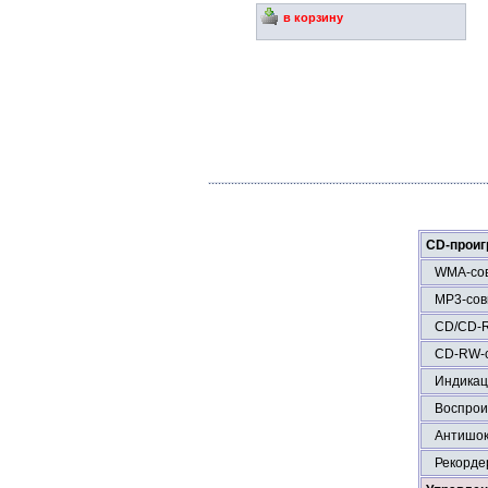
в корзину
CD-проиг
WMA-сов
МР3-сов
CD/CD-R
CD-RW-с
Индикац
Воспрои
Антишо
Рекорде