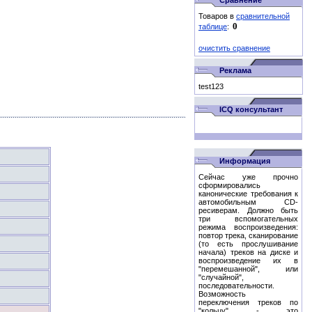
Сравнение
Товаров в
сравнительной
таблице
:
очистить сравнение
Реклама
test123
ICQ консультант
Информация
Сейчас уже прочно
сформировались
канонические требования к
автомобильным CD-
ресиверам. Должно быть
три вспомогательных
режима воспроизведения:
повтор трека, сканирование
(то есть прослушивание
начала) треков на диске и
воспроизведение их в
"перемешанной", или
"случайной",
последовательности.
Возможность
переключения треков по
"кольцу" - это