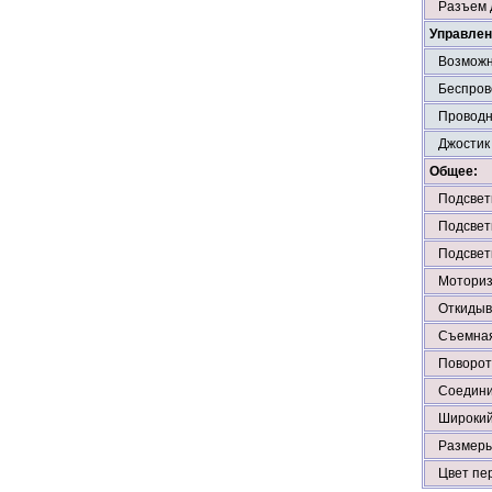
Разъем 
Управлен
Возможн
Беспров
Проводн
Джостик
Общее:
Подсвет
Подсветк
Подсвет
Моториз
Откидыв
Съемная
Поворот
Соедини
Широкий
Размер
Цвет пе