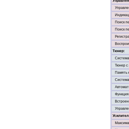
Управлен
Управле
Индикац
Поиск п
Поиск п
Регистр
Воспрои
Тюнер:
Система
Тюнер с
Память 
Система
Автомат
Функция
Встроен
Управле
Усилител
Максима