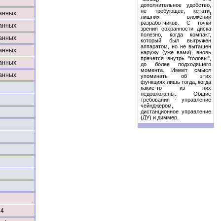
дополнительное удобство,
не требующее, кстати,
анных
лишних вложений
разработчиков. С точки
анных
зрения сохранности диска
полезно, когда компакт,
анных
который был выгружен
аппаратом, но не вытащен
анных
наружу (уже вами), вновь
прячется внутрь "головы",
анных
до более подходящего
момента. Имеет смысл
анных
упоминать об этих
функциях лишь тогда, когда
какие-то из них
недовложены. Общие
требования - управление
чейнджером,
дистанционное управление
(ДУ) и диммер.
 4