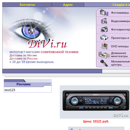
Контакты
Адрес
Скидки и 
Фотокамеры
Видеокамер
Фотопринте
Проекторы и
DVD плееры
ИНТЕРНЕТ-МАГАЗИН
СОВРЕМЕННОЙ ТЕХНИКИ
Домашние
Доставка по Москве.
кинотеатры
Доставка по России.
Музыкальные
с 10 до 19 кроме выходных.
центры
Реклама:
test123
Цена: 10121 руб.