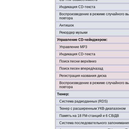
Индикация CD-текста
Воспроизведение в режиме случайного в
повтора
Антишок
Рекордер музыки
Управление CD-чейнджером:
Управление МР3
Индикация CD-текста
Поиск песни верх/вниз
Поиск песен вперед/назад
Регистрация названия диска
Воспроизведение в режиме случайного в
повтора
Тюнер:
Система радиоданных (RDS)
Тюнер с расширенным УКВ-диапазоном
Память на 18 FM-станций и 6 СВ/ДВ
Система последовательного запонимания