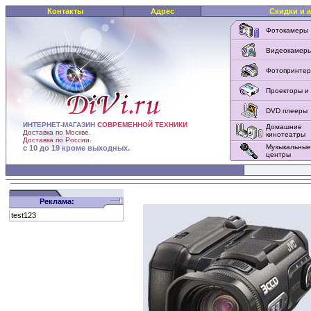
Контакты
Адрес
Скидки и 
Фотокамеры
Видеокамер
Фотопринте
Проекторы и
DVD плееры
ИНТЕРНЕТ-МАГАЗИН
СОВРЕМЕННОЙ ТЕХНИКИ
Домашние
Доставка по Москве.
кинотеатры
Доставка по России.
Музыкальные
с 10 до 19 кроме выходных.
центры
Реклама:
test123