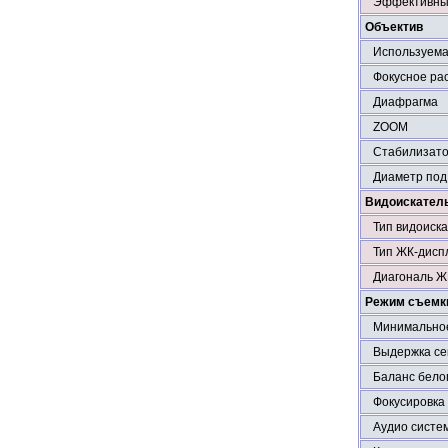
Эффективных
Объектив
Используема
Фокусное ра
Диафрагма
ZOOM
Стабилизато
Диаметр под
Видоискатель
Тип видоиск
Тип ЖК-дисп
Диагональ Ж
Режим съемк
Минимальное
Выдержка се
Баланс бело
Фокусировка
Аудио систе