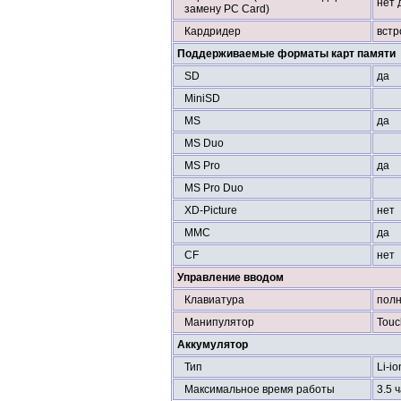
нет 
замену PC Card)
Кардридер
вст
Поддерживаемые форматы карт памяти
SD
да
MiniSD
MS
да
MS Duo
MS Pro
да
MS Pro Duo
XD-Picture
нет
MMC
да
CF
нет
Управление вводом
Клавиатура
полн
Манипулятор
Tou
Аккумулятор
Тип
Li-io
Максимальное время работы
3.5 