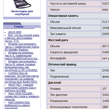
Частота системной шины
533
Чипсет
Inte
Аксессуары для
ноутбуков
Оперативная память
Объем
512
Статьи
Максимальный объем
204
ASUS W5F
Тип памяти
DDR
Всё, что вы хотели знать
о Merom: фотографии,
Жесткий диск
тесты, ТТХ.
Играем «на коленках».
Объем
80 Г
Часть I: графические платы
ATI Mobility Radeon.
Скорость вращения
5400
Играем на коленках.
Часть II: графические
Интерфейс
нет 
платы NVIDIA GeForce Go.
Играем «на коленках».
Часть III: новые топовые
Оптический привод
видеоадаптеры для
ноутбуков от ATI и NVIDIA.
Тип
DVD
Centrino Duo на
практике: тестируем новую
Подключение
фик
платформу на примере
ноутбука Acer Aspire 5670.
Дисплей
ASUS V6J - ударное
сочетание Centrino Duo и
Размер
15"
GeForce Go7400.
Sony VGN-FE11MR -
Тип дисплея
SXG
торжество стиля и здравого
смысла.
Разрешение
140
Intel Centrino Duo:
мобильность нового
Используемые технологии
ZBD 
поколения.