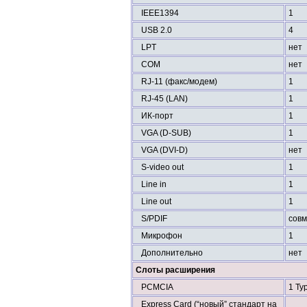
IEEE1394
1
USB 2.0
4
LPT
нет
COM
нет
RJ-11 (факс/модем)
1
RJ-45 (LAN)
1
ИК-порт
1
VGA (D-SUB)
1
VGA (DVI-D)
нет
S-video out
1
Line in
1
Line out
1
S/PDIF
совм
Микрофон
1
Дополнительно
нет
Слоты расширения
PCMCIA
1 Typ
Express Card (“новый” стандарт на