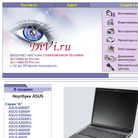
Контакты
Адрес
Скидки и 
Фотокамеры
Видеокамер
Фотопринте
Проекторы и
DVD плееры
ИНТЕРНЕТ-МАГАЗИН
СОВРЕМЕННОЙ ТЕХНИКИ
Домашние
Доставка по Москве.
кинотеатры
Доставка по России.
Музыкальные
с 10 до 19 кроме выходных.
центры
В продаже:
Ноутбуки ASUS
Серия "A"
ASUS A9500T
ASUS A3500H
ASUS A3500Ac
ASUS A3500Fc
ASUS A3500Vc
ASUS A3800Vc
ASUS A6500R
ASUS A6B00R
ASUS A6KM