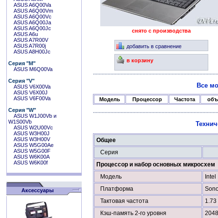
ASUS A6Q00Va
ASUS A6Q00Vm
ASUS A6Q00Vc
ASUS A6Q00Ja
ASUS A6Q00Jc
снято с производства
ASUS A6u
ASUS A7R00V
ASUS A7R00j
добавить в сравнение
ASUS A8H00Jc
в корзину
Серия "M"
ASUS M6Q00Va
Серия "V"
Все мо
ASUS V6X00Va
ASUS V6X00J
ASUS V6F00Va
Модель
Процессор
Частота
объ
Серия "W"
ASUS W1J00Vb и
W1S00Vb
Технич
ASUS W2U00Vc
ASUS W3H00J
ASUS W3H00V
Общее
ASUS W5G00Ae
ASUS W5G00F
Серия
ASUS W6K00A
ASUS W6K00f
Процессор и набор основных микросхем
Модель
Inte
Платформа
Son
Аксессуары
Тактовая частота
1.73
Кэш-память 2-го уровня
2048