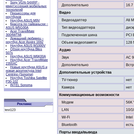
Sony VGN-S4XRP -
Дополнительно
16.7
квинтэссенция мобильных
технологий
Видео
Процессоры для
ноутбуков
Видеоадаптер
Ati 
Ноутбук ASUS M9V
Красота по-тайваньски –
Тип видеоадаптера
дис
ASUS W5G00A
Acer TravelMate
3004WTMi
Подключенная шина
PCI 
Домашний любимец –
ноутбук Acer Aspire 1692
Объем видеопамяти
128
Ноутбук ASUS W1000V
Обзор ноутбука Bliss
Аудио
507s
Ноутбук ASUS W6K00A
Звук
AC 
Ноутбук Acer TravelMate
2355XC
Дополнительно
Встр
Новые ноутбуки ASUS и
новая архитектура Intel
Дополнительные устройства
Centrino (Sonoma)
Ноутбук Toshiba Satellite
TV-тюнер
нет
P30-102
INTEL Sonoma
Камера
нет
Коммуникационные возможности
Модем
56K 
Реклама:
LAN
10/1
test123
Wi-Fi
Inte
Bluetooth
есть
Порты ввода/вывода