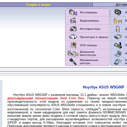
Скидки и акции
Достав
Фотокамеры
Ж
Видеокамеры
M
Фотопринтеры
Д
Проекторы и экраны
А
DVD плееры
G
Домашние
Н
кинотеатры
Музыкальные
К
центры
к
Ноутбук ASUS W5G00F
Ноутбук ASUS W5G00F с размером матрицы 12.1 дюйма - аналог W5G00Ae, 
двухъядерными процессорами Intel Core Duo
. Переход на новую платф
производительность этой модели по сравнению со своим предшественник
обусловившие популярность ASUS W5G00Ae сохранились и в новом ноутбуке.
2
изготовленной по технологии Color Shine (яркость >200кд/м
), встроенным мо
видеокамерой, а также кардридером для карт памяти формата SD/MMC/MS/MS
внешним миром кроме факс-модема и сетевой карты присутствует модуль беспр
стандартных портов, для расширения мультимедийных возможностей ноутбук
S/PDIF и видео выход S-Video, благодаря которым этот компьютер может зам
Приятным дополнением являются идущие в комплекте сумка и беспроводная опти