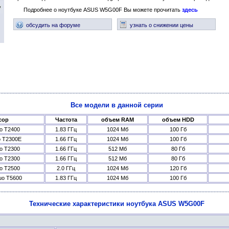
Подробнее о ноутбуке ASUS W5G00F Вы можете прочитать
здесь
обсудить на форуме
узнать о снижении цены
Все модели в данной серии
сор
Частота
объем RAM
объем HDD
uo T2400
1.83 ГГц
1024 Мб
100 Гб
o T2300E
1.66 ГГц
1024 Мб
100 Гб
uo T2300
1.66 ГГц
512 Мб
80 Гб
uo T2300
1.66 ГГц
512 Мб
80 Гб
uo T2500
2.0 ГГц
1024 Мб
120 Гб
Duo T5600
1.83 ГГц
1024 Мб
100 Гб
Технические характеристики ноутбука ASUS W5G00F