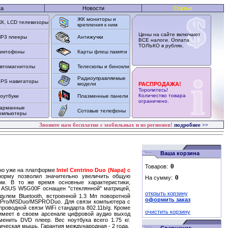
ка
Новости
Статьи
ЖК мониторы и
К, LCD телевизоры
крепления к ним
Цены на сайте включают
P3 плееры
Антижучки
ВСЕ налоги. Оплата
ТОЛЬКО в рублях.
иктофоны
Карты флеш памяти
втомагнитолы
Телескопы и бинокли
Радиоуправляемые
PS навигаторы
модели
РАСПРОДАЖА!
Торопитесь!
Количество товара
оутбуки
Плазменные панели
ограничено.
арманные
Сотовые телефоны
омпьютеры
Звоните нам бесплатно с мобильных и из регионов!
подробнее >>
Ваша корзина
Товаров:
но уже на платформе
Intel Centrino Duo (Napa) с
орму позволил значительно увеличить общую
На сумму:
ом. В то же время основные характеристики,
 ASUS W5G00F оснащен "стеклянной" матрицей,
открыть корзину
дулем Bluetooth, встроенной 1.3 Мп поворотной
оформить заказ
 Pro/MSDuo/MSPRODuo. Для связи компьютера с
оводной связи WiFi стандарта 802.11b/g. Кроме
очистить корзину
 имеет в своем арсенале цифровой аудио выход
енить DVD плеер. Вес ноутбука всего 1.75 кг.
ческая мышь. Гарантия международная - 2 года.