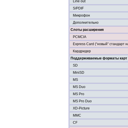
Line out
S/PDIF
Микрофон
Дополнительно
Слоты расширения
PCMCIA
Express Card (“новый” стандарт 
Кардридер
Поддерживаемые форматы карт 
SD
MiniSD
MS
MS Duo
MS Pro
MS Pro Duo
XD-Picture
MMC
CF