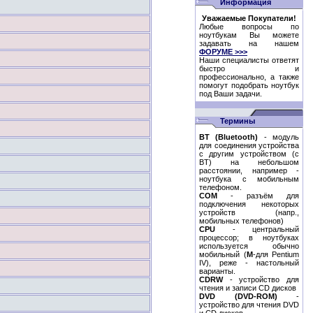
Информация
Уважаемые Покупатели!
Любые вопросы по
ноутбукам Вы можете
задавать на нашем
ФОРУМЕ >>>
Наши специалисты ответят
быстро и
профессионально, а также
помогут подобрать ноутбук
под Ваши задачи.
Термины
BT (Bluetooth)
- модуль
для соединения устройства
с другим устройством (с
BT) на небольшом
расстоянии, например -
ноутбука с мобильным
телефоном.
COM
- разъём для
подключения некоторых
устройств (напр.,
мобильных телефонов)
CPU
- центральный
процессор; в ноутбуках
используется обычно
мобильный (
M
-для Pentium
IV), реже - настольный
варианты.
CDRW
- устройство для
чтения и записи CD дисков
DVD (DVD-ROM)
-
устройство для чтения DVD