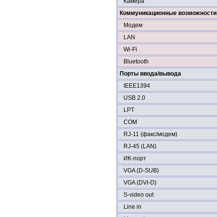
Камера
Коммуникационные возможности
Модем
LAN
Wi-Fi
Bluetooth
Порты ввода/вывода
IEEE1394
USB 2.0
LPT
COM
RJ-11 (факс/модем)
RJ-45 (LAN)
ИК-порт
VGA (D-SUB)
VGA (DVI-D)
S-video out
Line in