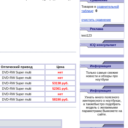
Сравнение
Товаров в
сравнительной
таблице
:
очистить сравнение
Реклама
test123
ICQ консультант
Информация
Оптический привод
Цена
DVD-RW Super multi
нет
Только самые свежие
новости и обзоры про
DVD-RW Super multi
нет
ноутбуки
DVD-RW Super multi
53138 руб.
DVD-RW Super multi
52361 руб.
Информация
DVD-RW Super multi
нет
Узнать много полезного
DVD-RW Super multi
58190 руб.
иинтересного о ноутбуках,
а такжебыстро подобрать
модель с желаемыми
параметрами Выможете на
сайте.