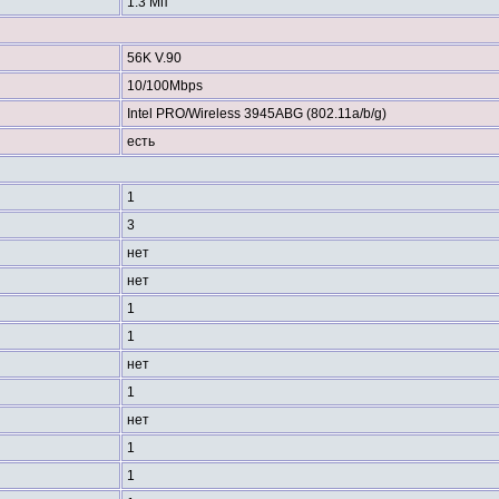
1.3 Мп
56K V.90
10/100Mbps
Intel PRO/Wireless 3945ABG (802.11a/b/g)
есть
1
3
нет
нет
1
1
нет
1
нет
1
1