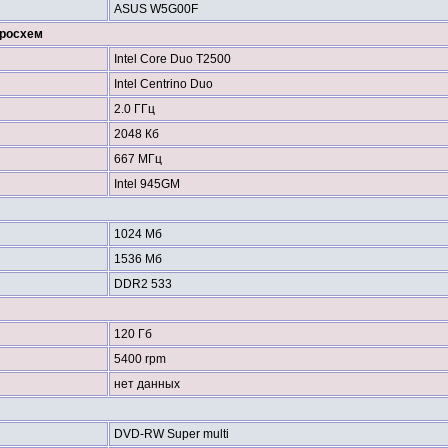
ASUS W5G00F
кросхем
Intel Core Duo T2500
Intel Centrino Duo
2.0 ГГц
2048 Кб
667 МГц
Intel 945GM
1024 Мб
1536 Мб
DDR2 533
120 Гб
5400 rpm
нет данных
DVD-RW Super multi