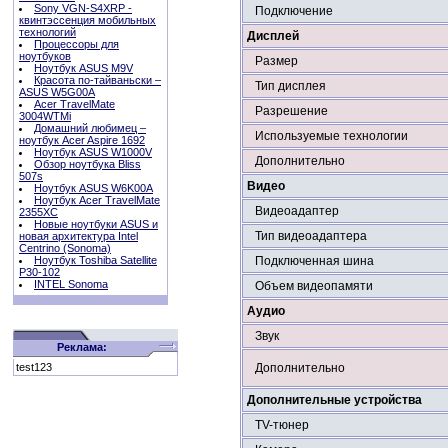
Sony VGN-S4XRP -
Подключение
квинтэссенция мобильных
технологий
Дисплей
Процессоры для
ноутбуков
Размер
Ноутбук ASUS M9V
Красота по-тайваньски –
Тип дисплея
ASUS W5G00A
Acer TravelMate
Разрешение
3004WTMi
Домашний любимец –
Используемые технологии
ноутбук Acer Aspire 1692
Ноутбук ASUS W1000V
Дополнительно
Обзор ноутбука Bliss
507s
Видео
Ноутбук ASUS W6K00A
Ноутбук Acer TravelMate
Видеоадаптер
2355XC
Новые ноутбуки ASUS и
Тип видеоадаптера
новая архитектура Intel
Centrino (Sonoma)
Ноутбук Toshiba Satellite
Подключенная шина
P30-102
INTEL Sonoma
Объем видеопамяти
Аудио
Звук
Реклама:
test123
Дополнительно
Дополнительные устройства
TV-тюнер