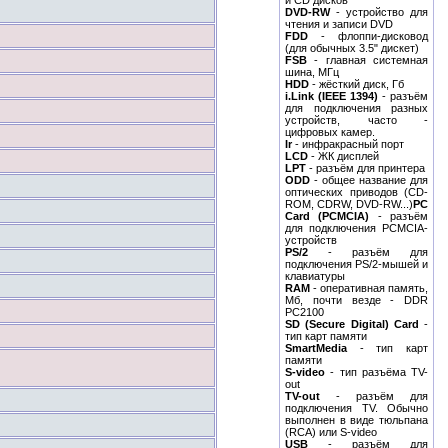
и CD дисков
DVD-RW
- устройство для
чтения и записи DVD
FDD
- флоппи-дисковод
(для обычных 3.5" дискет)
FSB
- главная системная
шина, МГц
HDD
- жёсткий диск, Гб
i.Link (IEEE 1394)
- разъём
для подключения разных
устройств, часто -
цифровых камер.
Ir
- инфракрасный порт
LCD
- ЖК дисплей
LPT
- разъём для принтера
ODD
- общее название для
оптических приводов (СD-
ROM, CDRW, DVD-RW...)
PC
Card (PCMCIA)
- разъём
для подключения PCMCIA-
устройств
PS/2
- разъём для
подключения PS/2-мышей и
клавиатуры
RAM
- оперативная память,
Mб, почти везде - DDR
PC2100
SD (Secure Digital) Card
-
тип карт памяти
SmartMedia
- тип карт
памяти
S-video
- тип разъёма TV-
out
TV-out
- разъём для
подключения TV. Обычно
выполнен в виде тюльпана
(RCA) или S-video
USB
- разъём для