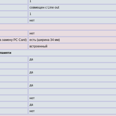
1
совмещен с Line out
1
нет
нет
на замену PC Card)
есть (ширина 34 мм)
встроенный
памяти
да
да
да
нет
да
нет