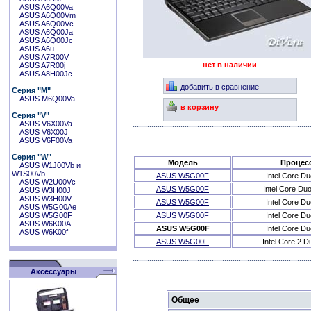
ASUS A6Q00Va
ASUS A6Q00Vm
ASUS A6Q00Vc
ASUS A6Q00Ja
ASUS A6Q00Jc
ASUS A6u
ASUS A7R00V
нет в наличии
ASUS A7R00j
ASUS A8H00Jc
добавить в сравнение
Серия "M"
ASUS M6Q00Va
в корзину
Серия "V"
ASUS V6X00Va
ASUS V6X00J
ASUS V6F00Va
Серия "W"
Модель
Процес
ASUS W1J00Vb и
W1S00Vb
ASUS W5G00F
Intel Core D
ASUS W2U00Vc
ASUS W5G00F
Intel Core Du
ASUS W3H00J
ASUS W3H00V
ASUS W5G00F
Intel Core D
ASUS W5G00Ae
ASUS W5G00F
ASUS W5G00F
Intel Core D
ASUS W6K00A
ASUS W5G00F
Intel Core D
ASUS W6K00f
ASUS W5G00F
Intel Core 2 
Аксессуары
Общее