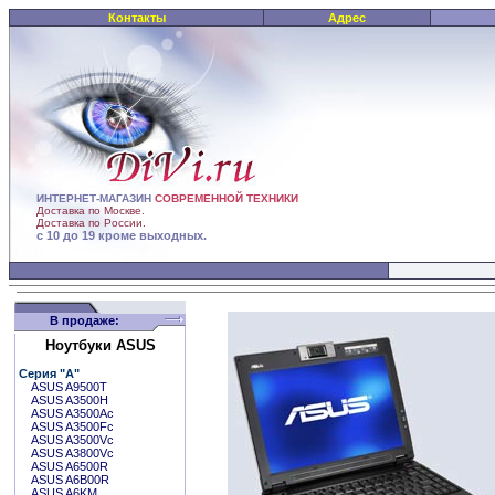
Контакты
Адрес
ИНТЕРНЕТ-МАГАЗИН
СОВРЕМЕННОЙ ТЕХНИКИ
Доставка по Москве.
Доставка по России.
с 10 до 19 кроме выходных.
В продаже:
Ноутбуки ASUS
Серия "A"
ASUS A9500T
ASUS A3500H
ASUS A3500Ac
ASUS A3500Fc
ASUS A3500Vc
ASUS A3800Vc
ASUS A6500R
ASUS A6B00R
ASUS A6KM