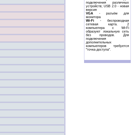
подключения различных
устройств; USB 2.0 - новая
версия
VGA
- разъём для
монитора
Wi-Fi
- беспроводная
сетевая карта. 2
компьютера с Wi-Fi
образуют локальную сеть
без проводов. Для
подключения
дополнительных
компьютеров требуется
"точка доступа".