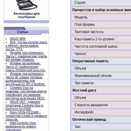
Серия
Процессор и набор основных ми
Аксессуары для
ноутбуков
Модель
Платформа
Тактовая частота
Статьи
ASUS W5F
Кэш-память 2-го уровня
Всё, что вы хотели знать
о Merom: фотографии,
Частота системной шины
тесты, ТТХ.
Играем «на коленках».
Чипсет
Часть I: графические платы
ATI Mobility Radeon.
Оперативная память
Играем на коленках.
Часть II: графические
Объем
платы NVIDIA GeForce Go.
Играем «на коленках».
Максимальный объем
Часть III: новые топовые
видеоадаптеры для
Тип памяти
ноутбуков от ATI и NVIDIA.
Centrino Duo на
Жесткий диск
практике: тестируем новую
платформу на примере
Объем
ноутбука Acer Aspire 5670.
ASUS V6J - ударное
Скорость вращения
сочетание Centrino Duo и
GeForce Go7400.
Интерфейс
Sony VGN-FE11MR -
торжество стиля и здравого
смысла.
Оптический привод
Intel Centrino Duo:
мобильность нового
Тип
поколения.