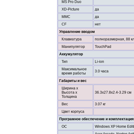
MS Pro Duo
XD-Picture
да
MMC
да
CF
нет
Управление вводом
Клавиатура
полноразмерная, 88 к
Манипулятор
TouchPad
Аккумулятор
Тип
Li-ion
Максимальное
3.0 часа
время работы
Габариты и вес
Ширина х
Высота х
36.3x27.8x2.4-3.29 см
Толщина
Вес
3.07 кг
Цвет корпуса
Програмное обеспечение и комплектация
ОС
Windows XP Home Editi