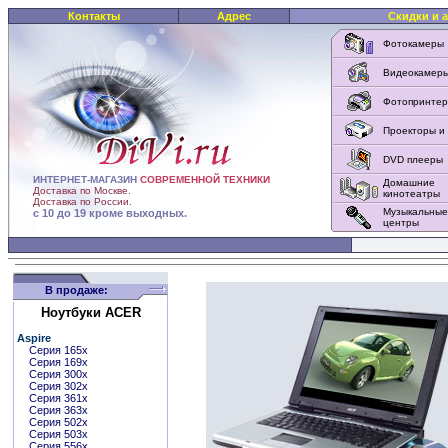
Контакты
Адрес
Скидки и 
Фотокамеры
Видеокамер
Фотопринте
Проекторы и
DVD плееры
ИНТЕРНЕТ-МАГАЗИН
СОВРЕМЕННОЙ ТЕХНИКИ
Домашние
Доставка по Москве.
кинотеатры
Доставка по России.
Музыкальные
с 10 до 19 кроме выходных.
центры
В продаже:
Ноутбуки ACER
Aspire
Серия 165x
Серия 169x
Серия 300x
Серия 302x
Серия 361x
Серия 363x
Серия 502x
Серия 503x
Серия 556x