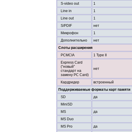
S-video out
1
Line in
1
Line out
1
S/PDIF
нет
Микрофон
1
Дополнительно
нет
Слоты расширения
PCMCIA
1 Type II
Express Card
(“новый”
нет
стандарт на
замену PC Card)
Кардридер
встроенный
Поддерживаемые форматы карт памяти
SD
да
MiniSD
MS
да
MS Duo
MS Pro
да