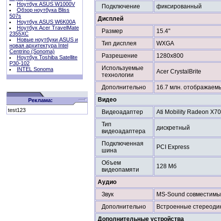
Ноутбук ASUS W1000V
Подключение
фиксированный
Обзор ноутбука Bliss
507s
Дисплей
Ноутбук ASUS W6K00A
Ноутбук Acer TravelMate
Размер
15.4"
2355XC
Новые ноутбуки ASUS и
Тип дисплея
WXGA
новая архитектура Intel
Centrino (Sonoma)
Разрешение
1280x800
Ноутбук Toshiba Satellite
P30-102
Используемые
INTEL Sonoma
Acer CrystalBrite
технологии
Дополнительно
16.7 млн. отображаем
Видео
Реклама:
test123
Видеоадаптер
Ati Mobility Radeon X7
Тип
дискретный
видеоадаптера
Подключенная
PCI Express
шина
Объем
128 Мб
видеопамяти
Аудио
Звук
MS-Sound совместим
Дополнительно
Встроенные стереоди
Дополнительные устройства