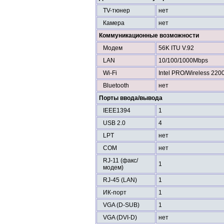
TV-тюнер
нет
Камера
нет
Коммуникационные возможности
Модем
56K ITU V.92
LAN
10/100/1000Mbps
Wi-Fi
Intel PRO/Wireless 220
Bluetooth
нет
Порты ввода/вывода
IEEE1394
1
USB 2.0
4
LPT
нет
COM
нет
RJ-11 (факс/
1
модем)
RJ-45 (LAN)
1
ИК-порт
1
VGA (D-SUB)
1
VGA (DVI-D)
нет