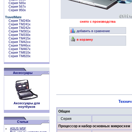
Серия 565x
Серия 567x
Серия 950x
TravelMate
Серия TM240x
снято с производства
Серия TM241x
Серия TM242x
добавить в сравнение
Серия TM301x
Серия TM330x
Серия TM415x
в корзину
Серия TM42xx
Серия TM46xx
Серия TM467x
Серия TM810x
Серия TM820x
Аксессуары
Технич
Аксессуары для
ноутбуков
Общее
Серия
Статьи
Процессор и набор основных микросхем
ASUS W5F