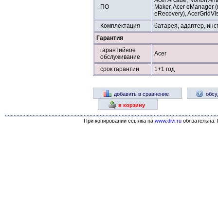
Acer Arcade, Norton An
ПО
Maker, Acer eManager 
eRecovery), AcerGridVi
Комплектация
батарея, адаптер, инс
Гарантия
гарантийное
Acer
обслуживание
срок гарантии
1+1 год
добавить в сравнение
обсу
в корзину
При копировании ссылка на
www.divi.ru
обязательна. 