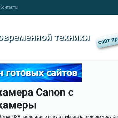
Контакты
современной техники
амера Canon с
камеры
, Canon USA представило новую цифровую видеокамеру Opt