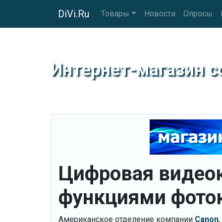
DiVi.Ru
Товары
Новости
Опросы
Интернет-магазин 
Цифровая видеок
функциями фото
Американское отделение компании
Canon