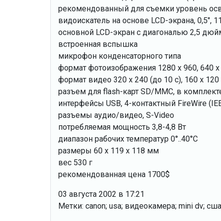
рекомендованный для съемки уровень осв
видоискатель на основе LCD-экрана, 0,5", 1
основной LCD-экран с диагональю 2,5 дюйм
встроенная вспышка
микрофон конденсаторного типа
формат фотоизображения 1280 х 960, 640 х 4
формат видео 320 х 240 (до 10 с), 160 х 120 (
разъем для flash-карт SD/MMC, в комплект
интерфейсы USB, 4-контактный FireWire (IE
разъемы аудио/видео, S-Video
потребляемая мощность 3,8-4,8 Вт
диапазон рабочих температур 0°..40°С
размеры 60 х 119 х 118 мм
вес 530 г
рекомендованная цена 1700$
03 августа 2002 в 17:21
Метки: canon; usa; видеокамера; mini dv; сш