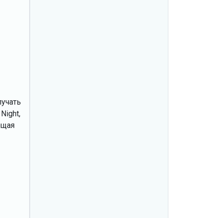
лучать
Night,
ющая