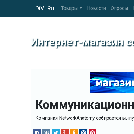
DiVi.Ru
Товары
Новости
Опросы
Интернет-магазин 
Коммуникационны
Компания NetworkAnatomy собирается выпу