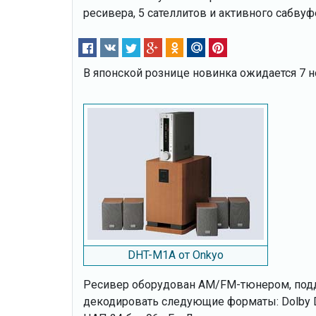
ресивера, 5 сателлитов и активного сабву
В японской рознице новинка ожидается 7 
DHT-M1A от Onkyo
Ресивер оборудован AM/FM-тюнером, под
декодировать следующие форматы: Dolby Digi