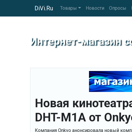
DiVi.Ru
Товары
Новости
Опросы
Интернет-магазин 
Новая кинотеатр
DHT-M1A от Onky
Компания Onkyo анонсировала новый компл