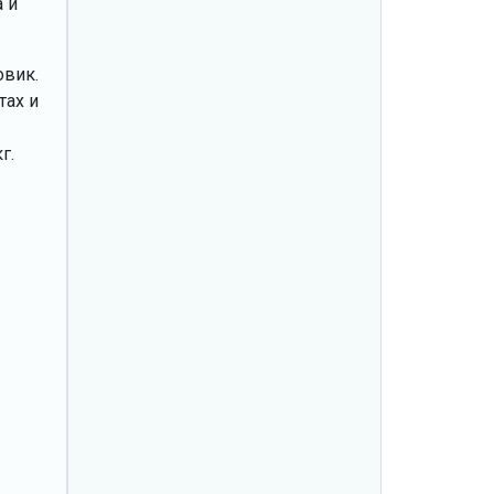
 и
овик.
тах и
г.