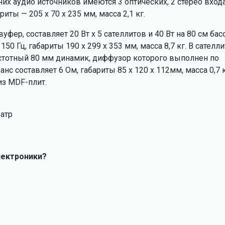
их аудио источников имеются 3 оптических, 2 стерео входа
ты — 205 x 70 x 235 мм, масса 2,1 кг.
фер, составляет 20 Вт х 5 сателлитов и 40 Вт на 80 см бас
0 Гц, габариты 190 х 299 х 353 мм, масса 8,7 кг. В сателли
стотный 80 мм динамик, диффузор которого выполнен по
нс составляет 6 Ом, габариты 85 x 120 x 112мм, масса 0,7 к
из MDF-плит.
еатр
лектроники?