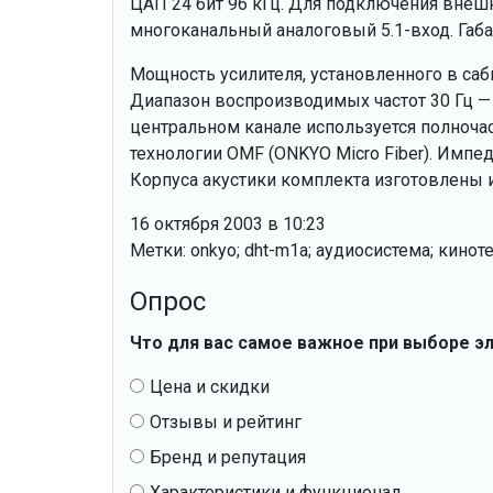
ЦАП 24 бит 96 кГц. Для подключения внешн
многоканальный аналоговый 5.1-вход. Габари
Мощность усилителя, установленного в сабву
Диапазон воспроизводимых частот 30 Гц — 15
центральном канале используется полноча
технологии OMF (ONKYO Micro Fiber). Импеда
Корпуса акустики комплекта изготовлены 
16 октября 2003 в 10:23
Метки: onkyo; dht-m1a; аудиосистема; кинот
Опрос
Что для вас самое важное при выборе э
Цена и скидки
Отзывы и рейтинг
Бренд и репутация
Характеристики и функционал