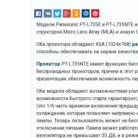
Модели Panasonic PT-L735E и PT-L735NTE
структурой Micro Lens Array (MLA) и нову
Оба проектора обладают XGA (1024х768)
р
способны обеспечивать на экране качеств
Проектор
PT-L735NTE имеет функцию бесп
беспроводных проекторов, причем в этот р
презентации, обеспечивая возможность пе
Обе модели обладают возможностями ультр
возможности быстрого старта гарантируют,
(это 1/6 часть времени включения предыд
охлаждения, которая позволяет напрямую
лампы. Теперь пользователь может не бесп
отключения питания. Лампа может работать
вентилятора не превышает 30 Дб, и в режи