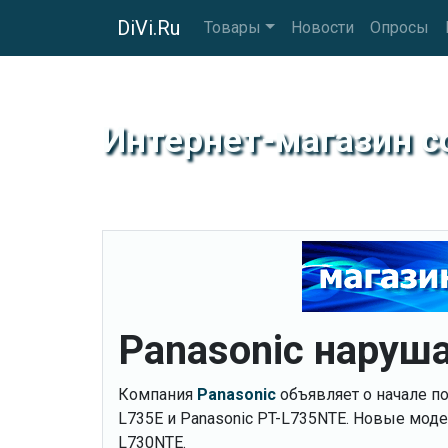
DiVi.Ru
Товары
Новости
Опросы
Интернет-магазин 
Panasonic наруш
Компания
Panasonic
объявляет о начале п
L735Е и Panasonic PT-L735NTE. Новые мод
L730NTE.