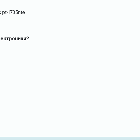
 pt-l735nte
лектроники?