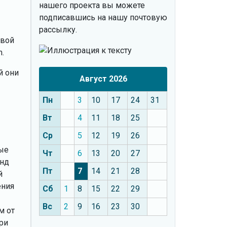
нашего проекта вы можете
подписавшись на нашу почтовую
рассылку.
овой
.
й они
Август 2026
Пн
3
10
17
24
31
Вт
4
11
18
25
Ср
5
12
19
26
вые
Чт
6
13
20
27
унд
Пт
7
14
21
28
й
ения
Сб
1
8
15
22
29
Вс
2
9
16
23
30
м от
ри