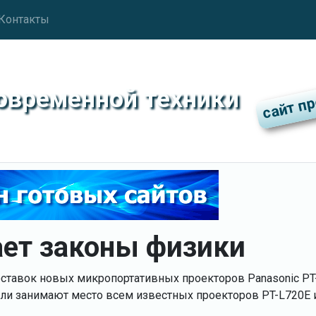
Контакты
современной техники
ает законы физики
оставок новых микропортативных проекторов Panasonic PT
ели занимают место всем известных проекторов PT-L720E и