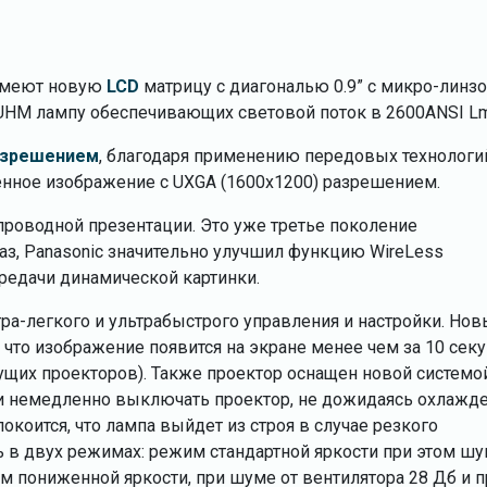
 имеют новую
LCD
матрицу с диагональю 0.9” с микро-линз
ю UHM лампу обеспечивающих световой поток в 2600ANSI Lm
азрешением
, благодаря применению передовых технологи
енное изображение с UXGA (1600х1200) разрешением.
роводной презентации. Это уже третье поколение
аз, Panasonic значительно улучшил функцию WireLess
редачи динамической картинки.
а-легкого и ультрабыстрого управления и настройки. Но
 что изображение появится на экране менее чем за 10 сек
ущих проекторов). Также проектор оснащен новой системо
 и немедленно выключать проектор, не дожидаясь охлажд
окоится, что лампа выйдет из строя в случае резкого
 в двух режимах: режим стандартной яркости при этом шу
м пониженной яркости, при шуме от вентилятора 28 Дб и п