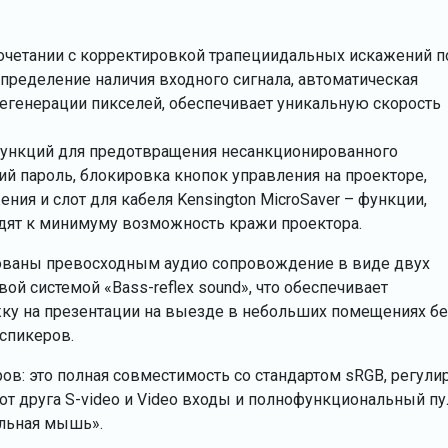
сочетании с корректировкой трапециидальных искажений п
определение наличия входного сигнала, автоматическая
регенерации пикселей, обеспечивает уникальную скорость
ункций для предотвращения несанкционированного
й пароль, блокировка кнопок управления на проекторе,
ния и слот для кабеля Kensington MicroSaver – функции,
дят к минимуму возможность кражи проектора.
ованы превосходным аудио сопровождение в виде двух
ой системой «Вass-reflex sound», что обеспечивает
у на презентации на выезде в небольших помещениях бе
спикеров.
ов: это полная совместимость со стандартом sRGB, регули
т друга S-video и Video входы и полнофункциональный пу
альная мышь».