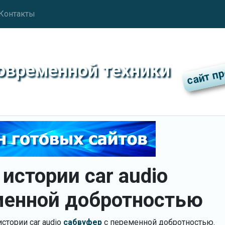
Контакты
современной техники
истории car audio
менной добротностью
истории car audio
сабвуфер
с переменной добротностью.