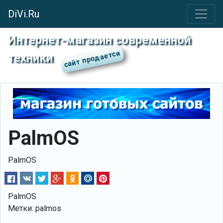
DiVi.Ru
Интернет-магазин современной
техники
PalmOS
PalmOS
PalmOS
Метки: palmos