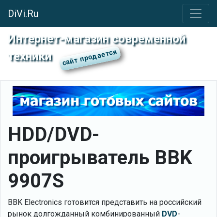
DiVi.Ru
Интернет-магазин современной
техники
HDD/DVD-
проигрыватель BBK
9907S
BBK Electronics готовится представить на российский
рынок долгожданный комбинированный
DVD
-