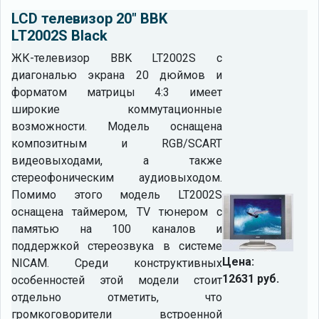
LCD телевизор 20" BBK
LT2002S Black
ЖК-телевизор BBK LT2002S с
диагональю экрана 20 дюймов и
форматом матрицы 4:3 имеет
широкие коммутационные
возможности. Модель оснащена
композитным и RGB/SCART
видеовыходами, а также
стереофоническим аудиовыходом.
Помимо этого модель LT2002S
оснащена таймером, TV тюнером с
памятью на 100 каналов и
поддержкой стереозвука в системе
Цена:
NICAM. Среди конструктивных
12631 руб.
особенностей этой модели стоит
отдельно отметить, что
громкоговорители встроенной