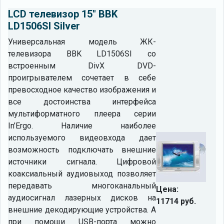
LCD телевизор 15" BBK
LD1506SI Silver
Универсальная модель ЖК-
телевизора BBK LD1506SI со
встроенным DivX DVD-
проигрывателем сочетает в себе
превосходное качество изображения и
все достоинства интерфейса
мультиформатного плеера серии
In’Ergo. Наличие наиболее
используемого видеовхода дает
возможность подключать внешние
источники сигнала. Цифровой
коаксиальный аудиовыход позволяет
передавать многоканальный
Цена:
аудиосигнал лазерных дисков на
11714 руб.
внешние декодирующие устройства. А
при помощи USB-порта можно