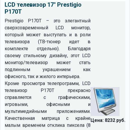
LCD телевизор 17" Prestigio
P170T
Prestigio P170T – это элегантный
сверхсовременный LCD монитор,
который может выступать и в роли
телевизора (ТВ-тюнер идет в
комплекте отдельно). Благодаря
своему стильному дизайну, этот LCD
монитор/телевизор может стать
подлинным украшением как
офисного, так и жилого интерьера.
Кроме просмотра телепрограмм, LCD
телевизор P170T прекрасно
справляется с графическими,
игровыми, офисными и
мультимедийными приложениями.
Качественная матрица с крайне
Цена: 8232 руб.
малым временем отклика пиксела (8