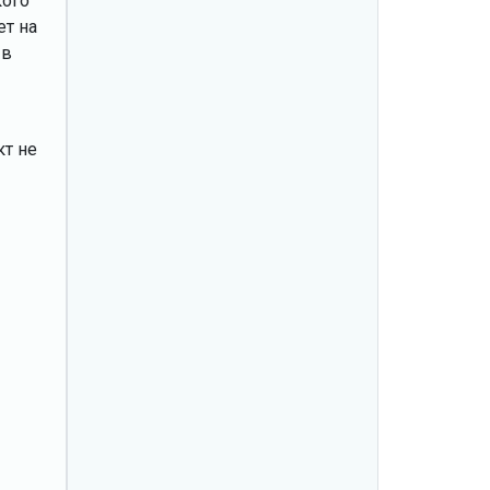
кого
ет на
 в
кт не