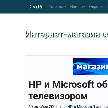
DiVi.Ru
Товары
Новости
Опросы
Интернет-магазин 
HP и Microsoft 
телевизором
10 октября 2002 года
HP
и
Microsoft
анонси