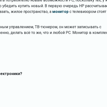
зать потребителю новые возможности РС, поскольку тех, у 
о убедить купить новый. В первую очередь НР рассчитыва
азать, жилое пространство, а
монитор
с телевизором стоят
нным управлением, ТВ-тюнером, он может записывать с
енно, делать всё то же, что и любой РС. Монитор в компле
лектроники?