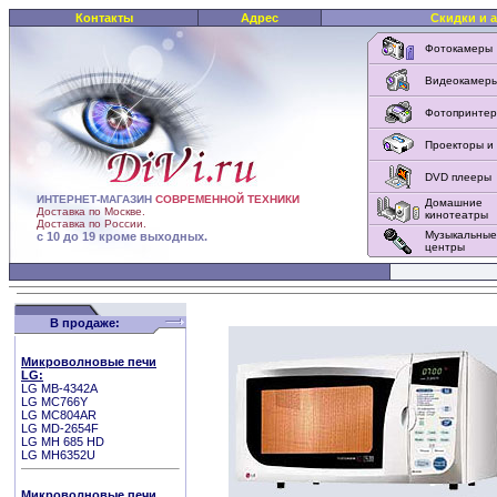
Контакты
Адрес
Скидки и 
Фотокамеры
Видеокамер
Фотопринте
Проекторы и
DVD плееры
ИНТЕРНЕТ-МАГАЗИН
СОВРЕМЕННОЙ ТЕХНИКИ
Домашние
Доставка по Москве.
кинотеатры
Доставка по России.
Музыкальные
с 10 до 19 кроме выходных.
центры
В продаже:
Микроволновые печи
LG:
LG MB-4342A
LG МС766Y
LG MC804AR
LG MD-2654F
LG MH 685 HD
LG MH6352U
Микроволновые печи