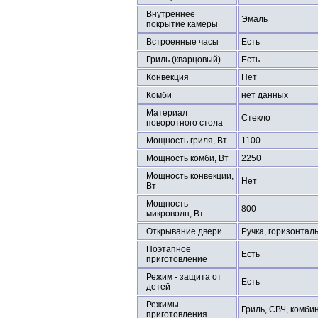
Внутреннее
Эмаль
покрытие камеры
Встроенные часы
Есть
Гриль (кварцовый)
Есть
Конвекция
Нет
Комби
нет данных
Материал
Стекло
поворотного стола
Мощность гриля, Вт
1100
Мощность комби, Вт
2250
Мощность конвекции,
Нет
Вт
Мощность
800
микроволн, Вт
Открывание двери
Ручка, горизонтал
Поэтапное
Есть
приготовление
Режим - защита от
Есть
детей
Режимы
Гриль, СВЧ, комб
приготовления