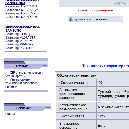
PANASONIC:
Panasonic NN-C784M
Panasonic NN-GX31WF
снято с производства
Panasonic NN-К574F
Panasonic NN-MX27B
добавить в сравнение
Микроволновые печи
SAMSUNG:
Samsung GE87QR
Samsung M187ASTR
Samsung M197DMR
Samsung MW87WR
Samsung PG113UR
Технические характерис
Статьи:
СВЧ, гриль, конвекция -
Общие характеристики
что выбрать?
Инверторные
Объем камеры, л
23
технологии здорового
питания.
Автоматич.
Русский повар - 6
приготовление/
мундире, курица гр
разогрев
Автоматическое
4 режима (мясо, п
Реклама:
размораживание
test123
Быстрый старт
Есть
Внутреннее
Есть
освещение