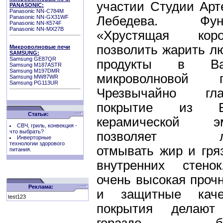
участии Студии Арт
PANASONIC:
Panasonic NN-C784M
Panasonic NN-GX31WF
Лебедева. Фун
Panasonic NN-К574F
Panasonic NN-MX27B
«Хрустящая коро
позволить жарить л
Микроволновые печи
SAMSUNG:
Samsung GE87QR
продукты в Ва
Samsung M187ASTR
Samsung M197DMR
микроволновой п
Samsung MW87WR
Samsung PG113UR
Чрезвычайно гла
покрытие из Б
Статьи:
керамической э
СВЧ, гриль, конвекция -
что выбрать?
позволяет ле
Инверторные
технологии здорового
отмывать жир и гря
питания.
внутренних стено
очень высокая проч
Реклама:
и защитные каче
test123
покрытия делают