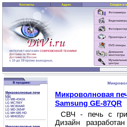
Контакты
Адрес
Скидки и 
Фотокамеры
Видеокамер
Фотопринте
Проекторы и
DVD плееры
ИНТЕРНЕТ-МАГАЗИН
СОВРЕМЕННОЙ ТЕХНИКИ
Домашние
Доставка по Москве.
кинотеатры
Доставка по России.
Музыкальные
с 10 до 19 кроме выходных.
центры
В продаже:
Микрово
Микроволновая пе
Микроволновые печи
LG:
LG MB-4342A
Samsung GE-87QR
LG МС766Y
LG MC804AR
LG MD-2654F
СВЧ - печь с гри
LG MH 685 HD
LG MH6352U
Дизайн разработан
Микроволновые печи