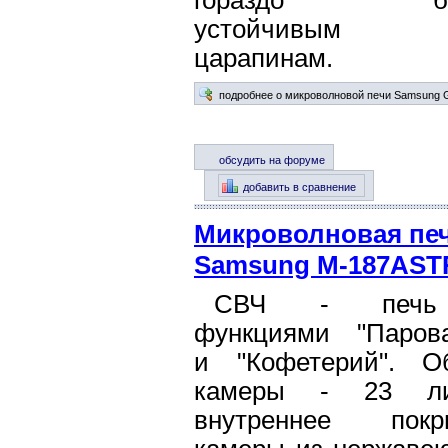
гораздо бо
устойчивы
царапинам.
подробнее о микроволновой печи Samsung
обсудить на форуме
добавить в сравнение
Микроволновая пе
Samsung M-187AST
СВЧ - печ
функциями "Парова
и "Кофетерий". О
камеры - 23 ли
внутреннее покр