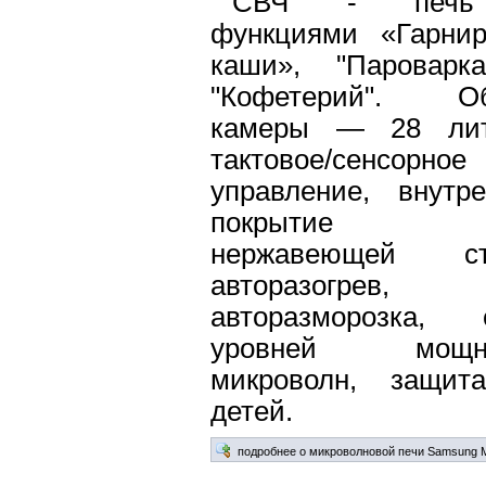
СВЧ - печ
функциями «Гарни
каши», "Пароварк
"Кофетерий". О
камеры — 28 лит
тактовое/сенсорное
управление, внутре
покрытие 
нержавеющей ст
авторазогрев,
авторазморозка, 
уровней мощно
микроволн, защит
детей.
подробнее о микроволновой печи Samsung