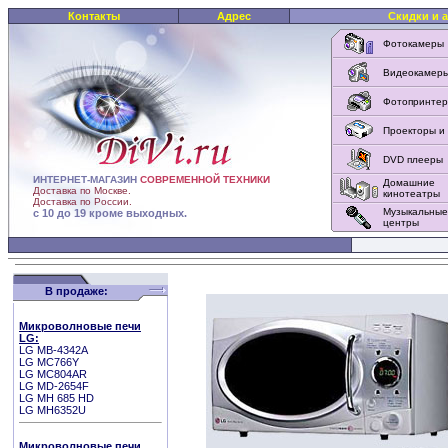
Контакты
Адрес
Скидки и 
Фотокамеры
Видеокамер
Фотопринте
Проекторы и
DVD плееры
ИНТЕРНЕТ-МАГАЗИН
СОВРЕМЕННОЙ ТЕХНИКИ
Домашние
Доставка по Москве.
кинотеатры
Доставка по России.
Музыкальные
с 10 до 19 кроме выходных.
центры
В продаже:
Микроволновые печи
LG:
LG MB-4342A
LG МС766Y
LG MC804AR
LG MD-2654F
LG MH 685 HD
LG MH6352U
Микроволновые печи