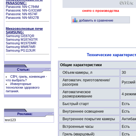
PANASONIC:
Panasonic NN-C784M
Panasonic NN-GX31WF
снято с производства
Panasonic NN-К574F
Panasonic NN-MX27B
добавить в сравнение
Микроволновые печи
SAMSUNG:
Samsung GE87QR
Samsung M187ASTR
Samsung M197DMR
Samsung MW87WR
Samsung PG113UR
Технические характерис
Общие характеристики
Статьи:
Объем камеры, л
30
СВЧ, гриль, конвекция -
Автоматич. приготовление/
что выбрать?
Русский
Инверторные
разогрев
технологии здорового
питания.
Автоматическое
4 режим
размораживание
Быстрый старт
Есть
Внутреннее освещение
Есть
Реклама:
Внутреннее покрытие камеры
Антиба
test123
Встроенные часы
Есть
Гриль (кварцовый)
Есть