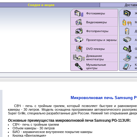
Скидки и акции
Достав
Фотокамеры
Ж
Видеокамеры
M
Фотопринтеры
Д
Проекторы и экраны
А
DVD плееры
G
Домашние
Н
кинотеатры
Музыкальные
К
центры
к
Микроволновая печь Samsung P
СВЧ - печь с тройным грилем, который позволяет быстрее и равномерне
камеры - 30 литров. Модель оснащена программами автоматического разогрев
Super Grille, специально разработанные для России. Нижний тип открывания двер
Основные преимущества микроволновой печи Samsung PG-113UR:
СВЧ - печь с тройным грилем
Объем камеры - 30 литров
БИО - керамическое внутреннее покрытие камеры
Кнопка «Вентиляция»