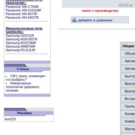
PANASONIC:
Panasonic NN-C784M
Panasonic NN-GX31WF
снято с производства
Panasonic NN-К574F
Panasonic NN-MX27B
добавить в сравнение
Микроволновые печи
SAMSUNG:
Samsung GE87QR
Samsung M187ASTR
Samsung M197DMR
Общие 
Samsung MW87WR
Samsung PG113UR
Объем
Автом
Автом
Статьи:
СВЧ, гриль, конвекция -
Быстр
что выбрать?
Инверторные
Внутр
технологии здорового
питания.
Внутр
Встро
Гриль
Реклама:
Конве
test123
Комб
Матер