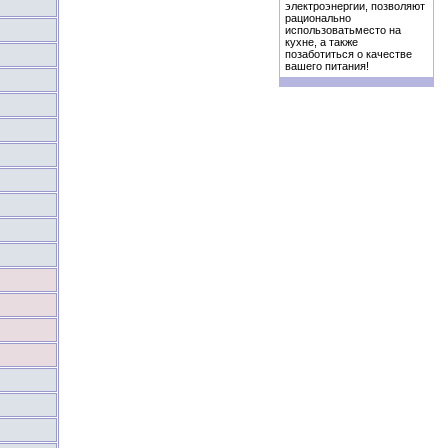
электроэнергии, позволяют
рационально
использоватьместо на
кухне, а также
позаботиться о качестве
вашего питания!