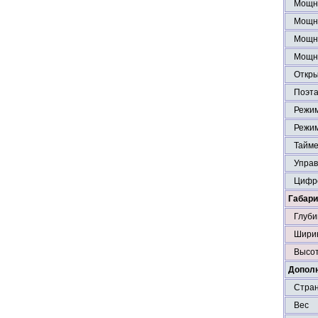
Мощно
Мощно
Мощно
Мощно
Откры
Поэта
Режим
Режим
Тайм
Управ
Цифр
Габари
Глуби
Шири
Высо
Дополн
Стран
Вес