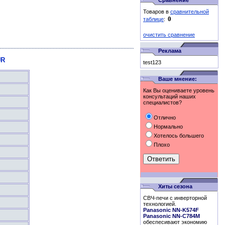
Сравнение
Товаров в
сравнительной
таблице
:
очистить сравнение
Реклама
UR
test123
Ваше мнение:
Как Вы оцениваете уровень
консультаций наших
специалистов?
Отлично
Нормально
Хотелось большего
Плохо
Хиты сезона
СВЧ-печи с инверторной
технологией.
Panasonic NN-K574F
Panasonic NN-C784M
обеспесивают экономию