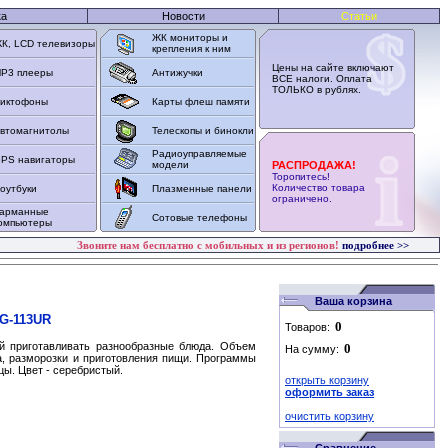
ка
Новости
Статьи
ЖК мониторы и
К, LCD телевизоры
крепления к ним
Цены на сайте включают
P3 плееры
Антижучки
ВСЕ налоги. Оплата
ТОЛЬКО в рублях.
иктофоны
Карты флеш памяти
втомагнитолы
Телескопы и бинокли
Радиоуправляемые
PS навигаторы
модели
РАСПРОДАЖА!
Торопитесь!
Количество товара
оутбуки
Плазменные панели
ограничено.
арманные
Сотовые телефоны
омпьютеры
Звоните нам бесплатно с мобильных и из регионов!
подробнее >>
Ваша корзина
G-113UR
Товаров:
й приготавливать разнообразные блюда. Объем
На сумму:
а, разморозки и приготовления пищи. Программы
цы. Цвет - серебристый.
открыть корзину
оформить заказ
очистить корзину