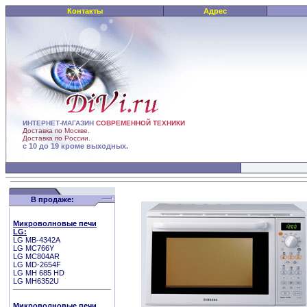
Контакты
Адрес
ИНТЕРНЕТ-МАГАЗИН
СОВРЕМЕННОЙ ТЕХНИКИ
Доставка по Москве.
Доставка по России.
с 10 до 19 кроме выходных.
В продаже:
Микроволновые печи
LG:
LG MB-4342A
LG МС766Y
LG MC804AR
LG MD-2654F
LG MH 685 HD
LG MH6352U
Микроволновые печи