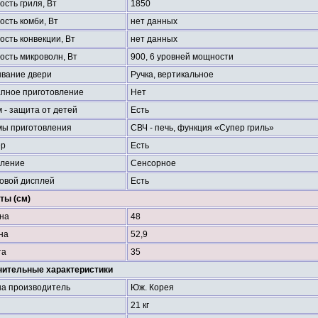
сть гриля, Вт
1850
сть комби, Вт
нет данных
сть конвекции, Вт
нет данных
сть микроволн, Вт
900, 6 уровней мощности
вание двери
Ручка, вертикальное
пное приготовление
Нет
 - защита от детей
Есть
ы приготовления
СВЧ - печь, функция «Супер гриль»
ер
Есть
ление
Сенсорное
овой дисплей
Есть
ты (см)
на
48
на
52,9
та
35
ительные характеристики
а производитель
Юж. Корея
21 кг