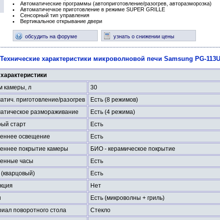
Автоматические программы (автоприготовление/разогрев, авторазморозка)
Автоматичечкое приготовление в режиме SUPER GRILLE
Сенсорный тип управления
Вертикальное открывание двери
обсудить на форуме
узнать о снижении цены
Технические характеристики микроволновой печи Samsung PG-113
характеристики
 камеры, л
30
атич. приготовление/разогрев
Есть (8 режимов)
атическое размораживание
Есть (4 режима)
ый старт
Есть
еннее освещение
Есть
еннее покрытие камеры
БИО - керамическое покрытие
енные часы
Есть
 (кварцовый)
Есть
кция
Нет
и
Есть (микроволны + гриль)
иал поворотного стола
Стекло